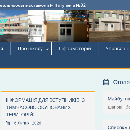
агальноосвітньої школи І-ІІІ ступенів №32
ня
Про школу
Інформаторій
Управлінн
Огол
Майбутні
ІНФОРМАЦІЯ ДЛЯ ВСТУПНИКІВ ІЗ
ТИМЧАСОВО ОКУПОВАНИХ
Шановні ба
ТЕРИТОРІЙ:
16 Липня, 2026
Список уч