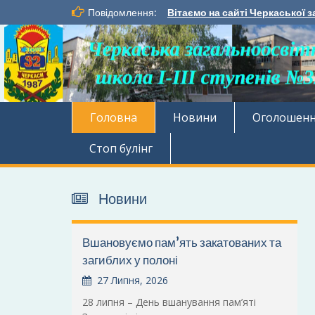
Перейти
Повідомлення:
Вітаємо на сайті Черкаської з
до
вмісту
Головна
Новини
Оголошен
Стоп булінг
Новини
Вшановуємо пам’ять закатованих та
загиблих у полоні
27 Липня, 2026
28 липня – День вшанування пам’яті