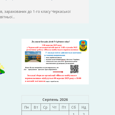
ів, зарахованих до 1-го класу Черкаської
ітньої...
Серпень 2026
Пн
Вт
Ср
Чт
Пт
Сб
Нд
1
2