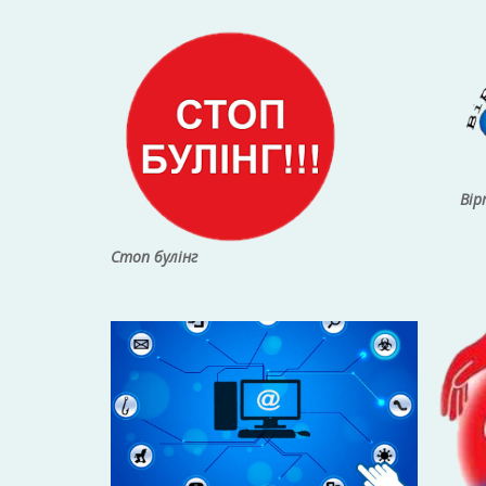
Вір
Стоп булінг