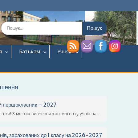
Шукати:
я
Батькам
Учням
ошення
й першокласник – 2027
тьки! З метою вивчення контингенту учнів на...
нів, зарахованих до 1 класу на 2026-2027