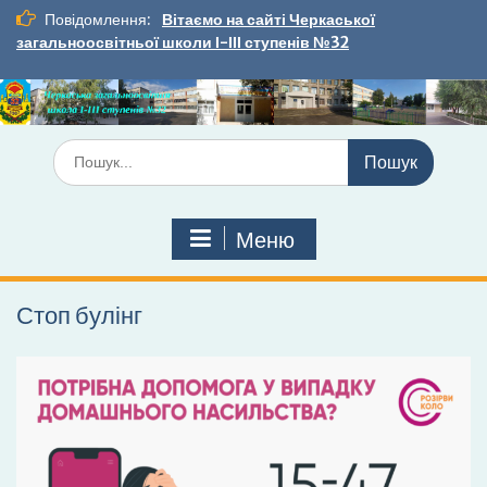
Перейти
Повідомлення:
Вітаємо на сайті Черкаської
до
загальноосвітньої школи І-ІІІ ступенів №32
вмісту
Шукати:
Меню
Стоп булінг