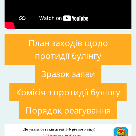
План заходів щодо
протидії булінгу
Зразок заяви
Комісія з протидії булінгу
Порядок реагування