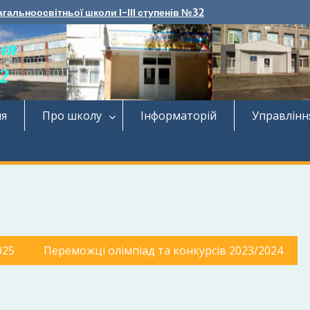
агальноосвітньої школи І-ІІІ ступенів №32
ня
Про школу
Інформаторій
Управлінн
025
Переможці олімпіад та конкурсів 2023/2024