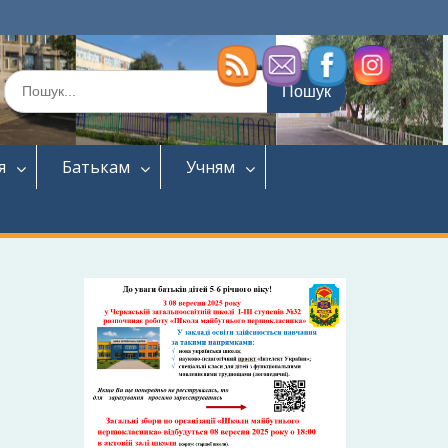
Шукати:
я
Батькам
Учням