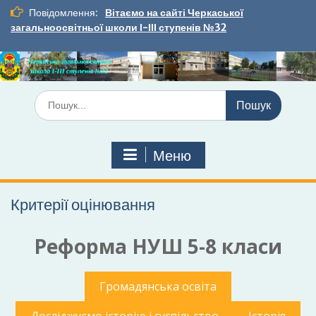
Перейти
Повідомлення:
Вітаємо на сайті Черкаської
до
загальноосвітньої школи І-ІІІ ступенів №32
вмісту
Шукати:
Меню
Критерії оцінювання
Реформа НУШ
5-8 класи
Громадянська освіта