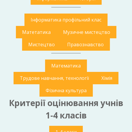
Інформатика профільний клас
Матетатика
Музичне мистецтво
Мистецтво
Правознавство
Математика
Трудове навчання, технології
Хімія
Фізична культура
Критерії оцінювання учнів
1-4 класів