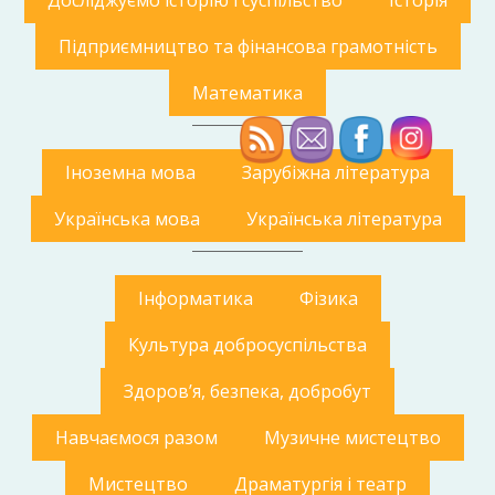
Досліджуємо історію і суспільство
Історія
Підприємництво та фінансова грамотність
Математика
Іноземна мова
Зарубіжна література
Українська мова
Українська література
Інформатика
Фізика
Культура добросуспільства
Здоров’я, безпека, добробут
Навчаємося разом
Музичне мистецтво
Мистецтво
Драматургія і театр