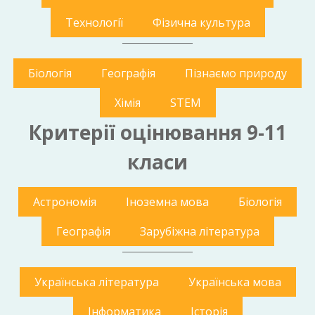
Технології
Фізична культура
Біологія
Географія
Пізнаємо природу
Хімія
STEM
Критерії оцінювання 9-11
класи
Астрономія
Іноземна мова
Біологія
Географія
Зарубіжна література
Українська література
Українська мова
Інформатика
Історія