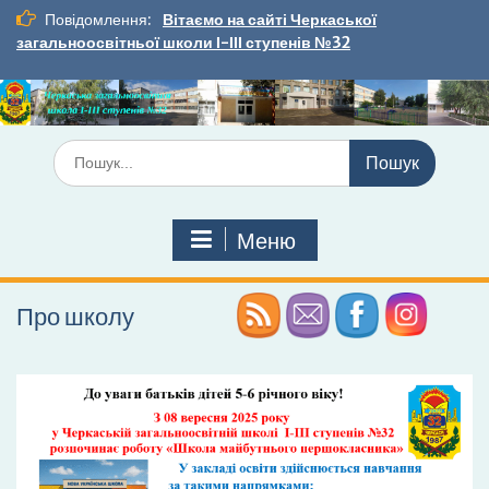
Перейти
Повідомлення:
Вітаємо на сайті Черкаської
до
загальноосвітньої школи І-ІІІ ступенів №32
вмісту
Шукати:
Меню
Про школу