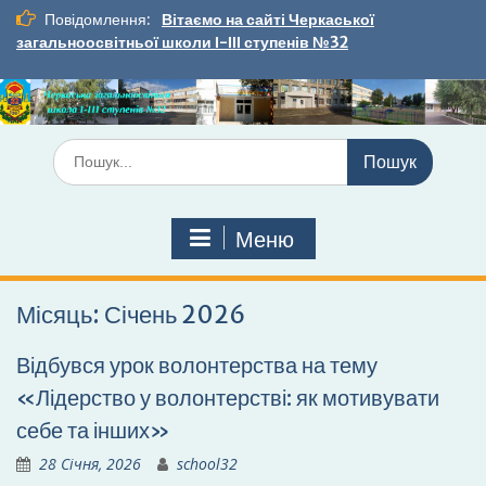
Перейти
Повідомлення:
Вітаємо на сайті Черкаської
до
загальноосвітньої школи І-ІІІ ступенів №32
вмісту
Шукати:
Меню
Місяць:
Січень 2026
Відбувся урок волонтерства на тему
«Лідерство у волонтерстві: як мотивувати
себе та інших»
28 Січня, 2026
school32