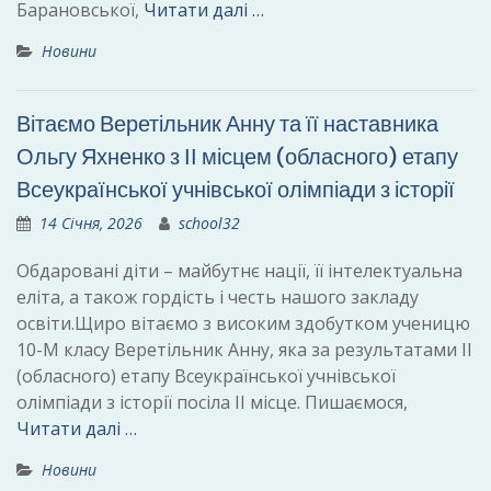
Барановської,
Читати далі …
Новини
Вітаємо Веретільник Анну та її наставника
Ольгу Яхненко з ІІ місцем (обласного) етапу
Всеукраїнської учнівської олімпіади з історії
14 Січня, 2026
school32
Обдаровані діти – майбутнє нації, її інтелектуальна
еліта, а також гордість і честь нашого закладу
освіти.Щиро вітаємо з високим здобутком ученицю
10-М класу Веретільник Анну, яка за результатами ІІ
(обласного) етапу Всеукраїнської учнівської
олімпіади з історії посіла ІІ місце. Пишаємося,
Читати далі …
Новини