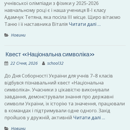
учнівської олімпіади з фізики у 2025-2026
навчальному році є і наша учениця 8-І класу
Адамчук Тетяна, яка посіла ІІІ місце. Щиро вітаємо
Таню і її наставника Віталія
Читати далі …
Новини
Квест «Національна символіка»
22 Січня, 2026
school32
До Дня Соборності України для учнів 7–8 класів
відбувся пізнавальний квест «Національна
символіка». Учасники з цікавістю виконували
завдання, демонстрували знання про державні
символи України, їх історію та значення, працювали
в командах і підтримували одне одного. Захід
пройшов у дружній, активній
Читати далі …
Новини