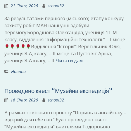
21 Січня, 2026
school32
За результатами першого (міського) етапу конкуру-
захисту робіт МАН наші учні здобули
перемогу:Бородінова Олександра, учениця 11-М
класу, відділення “Інформаційні технології ” – І місце
Відділення “Історія”: Веретільник Юлія,
учениця 8-А, класу, – ІІ місце та Пустовіт Аріна,
учениця 8-А класу, – ІІ
Читати далі …
Новини
Проведено квест “Музейна експедиція”
16 Січня, 2026
school32
В рамках освітнього проєкту “Поринь в англійську –
відкрий для себе світ” було проведено квест
“Музейна експедиція” вчителями Тодоровою