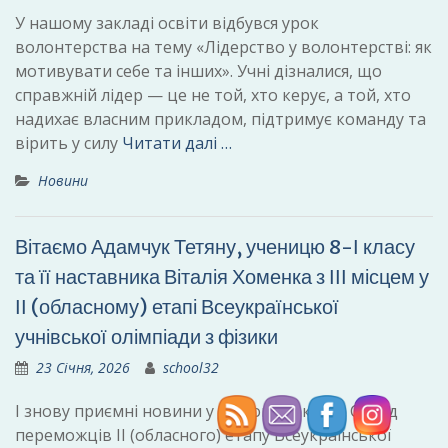
У нашому закладі освіти відбувся урок
волонтерства на тему «Лідерство у волонтерстві: як
мотивувати себе та інших». Учні дізналися, що
справжній лідер — це не той, хто керує, а той, хто
надихає власним прикладом, підтримує команду та
вірить у силу
Читати далі …
Новини
Вітаємо Адамчук Тетяну, ученицю 8-І класу
та її наставника Віталія Хоменка з ІІІ місцем у
ІІ (обласному) етапі Всеукраїнської
учнівської олімпіади з фізики
23 Січня, 2026
school32
І знову приємні новини у нашому закладі! Серед
переможців ІІ (обласного) етапу Всеукраїнської