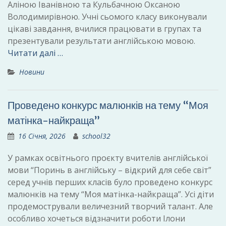
Аліною Іванівною та Кульбачною Оксаною
Володимирівною. Учні сьомого класу виконували
цікаві завдання, вчилися працювати в групах та
презентували результати англійською мовою.
Читати далі …
Новини
Проведено конкурс малюнків на тему “Моя
матінка-найкраща”
16 Січня, 2026
school32
У рамках освітнього проєкту вчителів англійської
мови “Поринь в англійську – відкрий для себе світ”
серед учнів перших класів було проведено конкурс
малюнків на тему “Моя матінка-найкраща”. Усі діти
продемострували величезний творчий талант. Але
особливо хочеться відзначити роботи Ілони