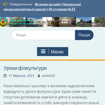
Перейти
Повідомлення:
Вітаємо на сайті Черкаської
до
загальноосвітньої школи І-ІІІ ступенів №32
вмісту
Шукати:
Меню
Уроки фізкультури
17 Вересня, 2023
school32
Наші маленькі школярі з великим задоволенням
відвідують уроки фізкультури. Адже саме заняття
спортом допомагає навчити діяти в команді,
знайти впевненість у собі, використовувати сильні