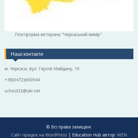
Платформа ветерана "Черкаський вимір"
Наші контакти
м. Черкаси, вул. Героїв Майдану, 10
+38(0472)660944
school32@ukr.net
© Всі права захищені.
Сайт працює на WordPress
|
Education Hub автор:
WEN