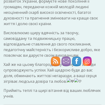
розвиток України, формуєте нове покоління її
громадян, передаючи кожній молодій людині
неоціненний скарб високої освіченості, багатої
духовності та прагнення змінювати на краще своє
життя і долю своєї країни.
Висловлюємо щиру вдячність за творчу,
самовіддану та подвижницьку працю,
відповідальне ставлення до свого покликання,
педагогічну майстерність і безкорисливе добро, яке
повсякчас ви даруєте своїм вихованцям.
Хай же на цьому благородному шляху вас завжди
супроводжують успіхи. Хай щедрою буде до вас
доля, обминають життєві негаразди, а ваші серця
зігріває людська довіра та любов.
Прийміть теплі та щирі вітання від ваших люблячих
учнів.