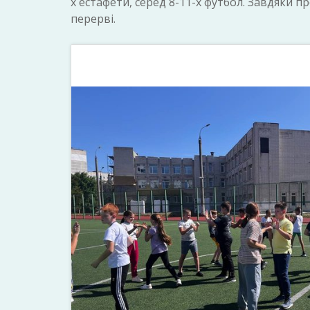
х естафети, серед 8-11-х футбол. Завдяки 
перерві.