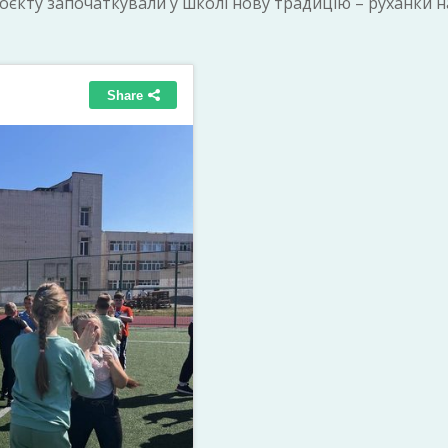
проєкту започаткували у школі нову традицію – руханки н