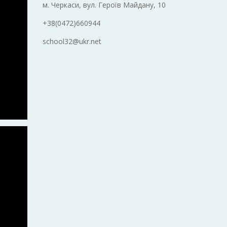
м. Черкаси, вул. Героїв Майдану, 10
+38(0472)660944
school32@ukr.net