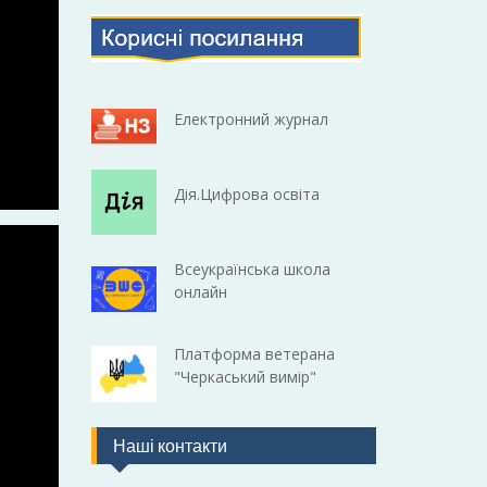
Електронний журнал
Дія.Цифрова освіта
Всеукраїнська школа
онлайн
Платформа ветерана
"Черкаський вимір"
Наші контакти