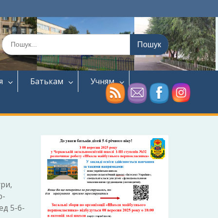
Шукати:
я
Батькам
Учням
ри,
р-
ед 5-6-