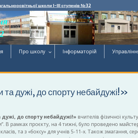
агальноосвітньої школи І-ІІІ ступенів №32
ня
Про школу
Інформаторій
Управлінн
и та дужі, до спорту небайдужі!»
 дужі, до спорту небайдужі!»
вчителів фізичної культу
”. В рамках проєкту, на 4 тижні, було проведено майсте
 класів, та з «боксу» для учнів 5-11-х. Також змагання, сер