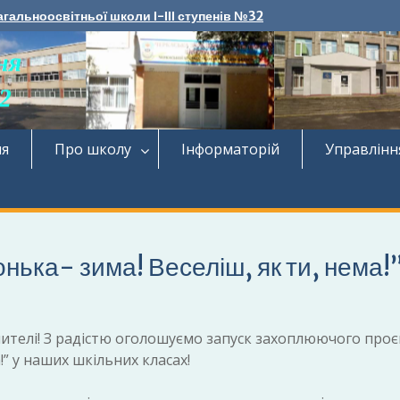
агальноосвітньої школи І-ІІІ ступенів №32
ня
Про школу
Інформаторій
Управлінн
нька- зима! Веселіш, як ти, нема!
вчителі! З радістю оголошуємо запуск захоплюючого проє
!” у наших шкільних класах!