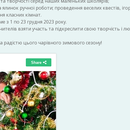
та творчості серед наших маленьких школярів;
ялинок ручної роботи; проведення веселих квестів, ігор
я класних кімнат.
 з 1 по 23 грудня 2023 року.
 вчителів взяти участь та підкреслити свою творчість і л
а радістю цього чарівного зимового сезону!