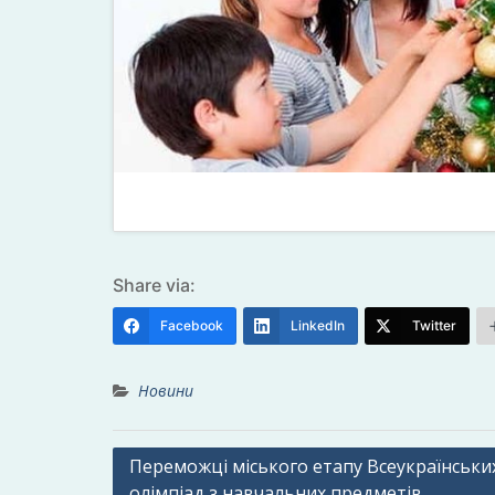
Share via:
Facebook
LinkedIn
Twitter
Новини
Навігація
Переможцi міського етапу Всеукраїнськи
олімпіад з навчальних предметів.