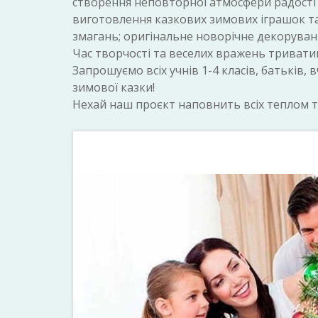
створення неповторної атмосфери радості 
виготовлення казкових зимових іграшок та 
змагань; оригінальне новорічне декоруванн
Час творчості та веселих вражень триватиме
Запрошуємо всіх учнів 1-4 класів, батьків,
зимової казки!
Нехай наш проєкт наповнить всіх теплом т