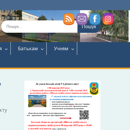
Шукати:
я
Батькам
Учням
”
кту