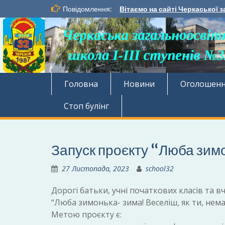
Перейти
Повідомлення:
Вітаємо на сайті Черкаської з
до
вмісту
Головна
Новини
Оголошен
Стоп булінг
Запуск проєкту “Люба зимо
27 Листопада, 2023
school32
Дорогі батьки, учні початкових класів та 
“Люба зимонька- зима! Веселіш, як ти, нема
Метою проєкту є: