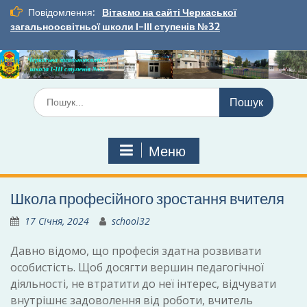
Перейти
Повідомлення:
Вітаємо на сайті Черкаської
до
загальноосвітньої школи І-ІІІ ступенів №32
вмісту
Шукати:
Меню
Школа професійного зростання вчителя
17 Січня, 2024
school32
Давно відомо, що професія здатна розвивати
особистість. Щоб досягти вершин педагогічної
діяльності, не втратити до неї інтерес, відчувати
внутрішнє задоволення від роботи, вчитель