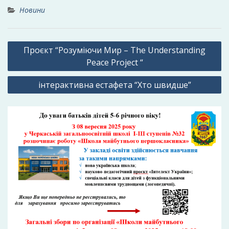
Новини
Навігація
Проєкт “Розуміючи Мир – The Understanding
записів
Peace Project “
інтерактивна естафета “Хто швидше”