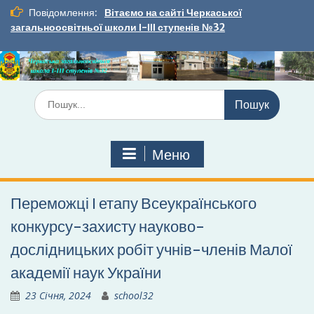
Перейти
Повідомлення:
Вітаємо на сайті Черкаської
до
загальноосвітньої школи І-ІІІ ступенів №32
вмісту
Шукати:
Меню
Переможці І етапу Всеукраїнського
конкурсу-захисту науково-
дослідницьких робіт учнів-членів Малої
академії наук України
23 Січня, 2024
school32