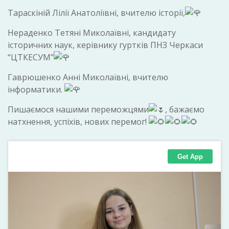
Тараскіній Лілії Анатоліївні, вчителю історії,
Нераденко Тетяні Миколаївні, кандидату
історичних наук, керівнику гуртків ПНЗ Черкаси
“ЦТКЕСУМ”
Гаврюшенко Анні Миколаївні, вчителю
інформатики.
Пишаємося нашими переможцями
, бажаємо
натхнення, успіхів, нових перемог!