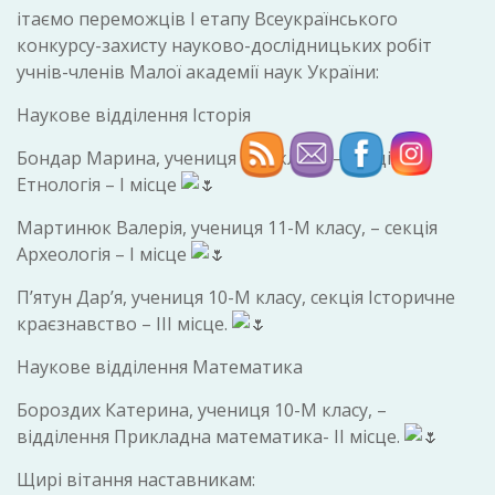
ітаємо переможців І етапу Всеукраїнського
конкурсу-захисту науково-дослідницьких робіт
учнів-членів Малої академії наук України:
Наукове відділення Історія
Бондар Марина, учениця 11-І класу, – секція
Етнологія – І місце
Мартинюк Валерія, учениця 11-М класу, – секція
Археологія – І місце
П’ятун Дар’я, учениця 10-М класу, секція Історичне
краєзнавство – ІІІ місце.
Наукове відділення Математика
Бороздих Катерина, учениця 10-М класу, –
відділення Прикладна математика- ІІ місце.
Щирі вітання наставникам: