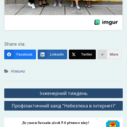
Share via:
Facebook
LinkedIn
Twitter
More
Новини
Навігація
Інженерний тиждень
записів
Профілактичний захід “Небезпека в інтернеті”