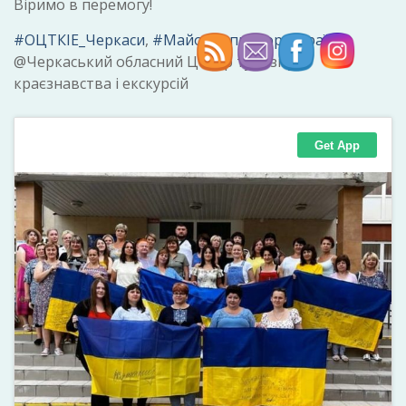
Віримо в перемогу!
#ОЦТКІЕ_Черкаси
,
#Майоріє_прапор_України
,
@Черкаський обласний Центр туризму,
краєзнавства і екскурсій