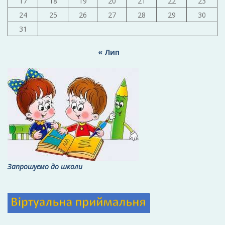
17
18
19
20
21
22
23
24
25
26
27
28
29
30
31
« Лип
Запрошуємо до школи