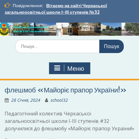
Перейти
Повідомлення:
Вітаємо на сайті Черкаської
до
загальноосвітньої школи І-ІІІ ступенів №32
вмісту
Шукати:
Меню
флешмоб «Майоріє прапор України!»
28 Січня, 2024
school32
Педагогічний колектив Черкаської
загальноосвітньої школи І-ІІІ ступенів #32
долучилися до флешмобу «Майоріє прапор України!»