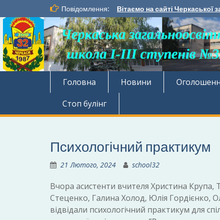
Перейти
Повідомлення:
Вітаємо на сайті Черкаської з
до
вмісту
Головна
Новини
Оголошен
Стоп булінг
Психологічний практикум
21 Лютого, 2024
school32
Вчора асистенти вчителя Христина Крупа,
Стеценко, Галина Холод, Юлія Гордієнко, О
відвідали психологічний практикум для спі