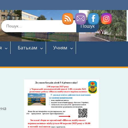
Шукати:
я
Батькам
Учням
ена