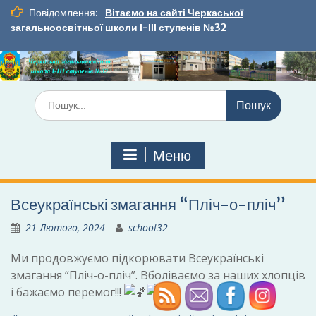
Перейти
Повідомлення:
Вітаємо на сайті Черкаської
до
загальноосвітньої школи І-ІІІ ступенів №32
вмісту
Шукати:
Меню
Всеукраїнські змагання “Пліч-о-пліч”
21 Лютого, 2024
school32
Ми продовжуємо підкорювати Всеукраїнські
змагання “Пліч-о-пліч”. Вболіваємо за наших хлопців
і бажаємо перемог!!!