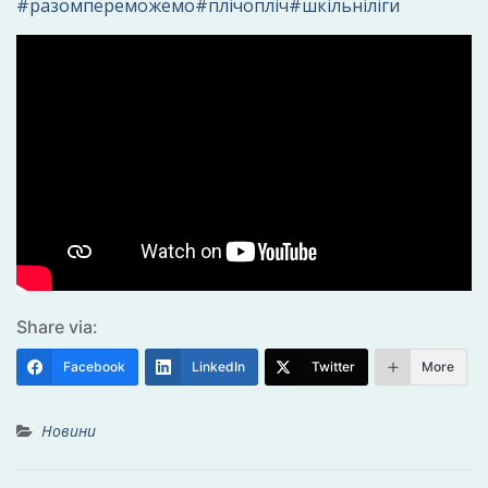
#разомпереможемо
#плічопліч
#шкільніліги
Share via:
Facebook
LinkedIn
Twitter
More
Новини