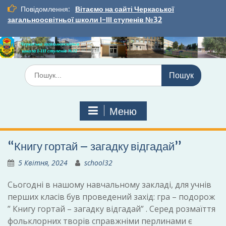
Перейти
Повідомлення:
Вітаємо на сайті Черкаської
до
загальноосвітньої школи І-ІІІ ступенів №32
вмісту
Шукати:
Меню
“Книгу гортай – загадку відгадай”
5 Квітня, 2024
school32
Сьогодні в нашому навчальному закладі, для учнів
перших класів був проведений захід: гра – подорож
” Книгу гортай – загадку відгадай” . Серед розмаїття
фольклорних творів справжніми перлинами є