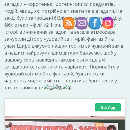
загадки – коротенькі, дотепні описи предметів,
подій, явищ, які потрібно впізнати та відгадати. На
захід були запрошені бібліотекарі дитячого відділу,
бібліотеки – філії √2. Ігри, аплікації, відео загадки,
історії виникнення загадок та весела атмосфера
занурили діток у чудовий світ мрій, фантазій та
уяви. Щиро дякуємо нашим гостям за чудовий захід,
а нашим найрозумнішим діткам бажаємо , щоб у
вашому серці завжди знаходилося місце для
загадкового, таємного та чарівного. Поринайте у
чудовий світ мрій та фантазій, будьте і самі
чарівниками, які вміють творити добро і нести у
життя найкраще.