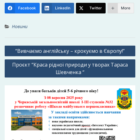
Facebook
LinkedIn
Twitter
More
Новини
Навігація
“Вивчаємо англійську – крокуємо в Європу!”
записів
Проєкт “Краса рідної природи у творах Тараса
Шевченка “