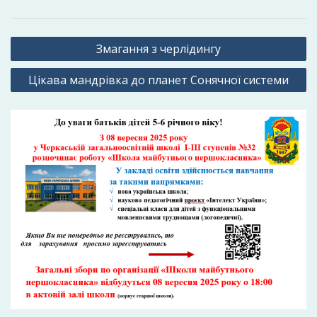
Навігація
Змагання з черлідингу
записів
Цікава мандрівка до планет Сонячної системи