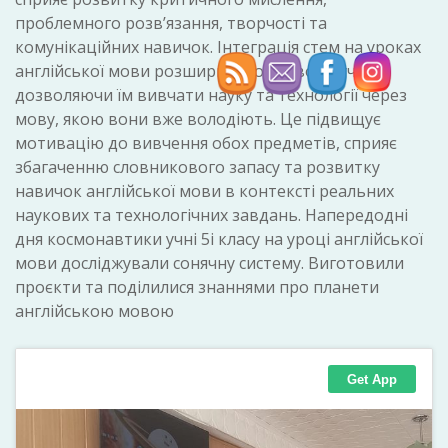
проблемного розв’язання, творчості та
комунікаційних навичок. Інтеграція стем на уроках
англійської мови розширює можливості учнів,
дозволяючи їм вивчати науку та технології через
мову, якою вони вже володіють. Це підвищує
мотивацію до вивчення обох предметів, сприяє
збагаченню словникового запасу та розвитку
навичок англійської мови в контексті реальних
наукових та технологічних завдань. Напередодні
дня космонавтики учні 5і класу на уроці англійської
мови досліджували сонячну систему. Виготовили
проєкти та поділилися знаннями про планети
англійською мовою