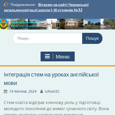
Перейти
Повідомлення:
Вітаємо на сайті Черкаської
до
загальноосвітньої школи І-ІІІ ступенів №32
вмісту
Шукати:
Меню
Інтеграція стем на уроках англійської
мови
14 Квітня, 2024
school32
Стем освіта відіграє ключову роль у підготовці
молодого покоління до вимог сучасного світу. Вона
сприяє розвитку критичного мислення,