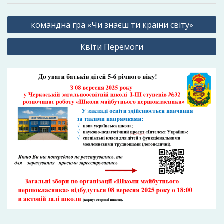
Навігація
командна гра «Чи знаєш ти країни світу»
записів
Квіти Перемоги