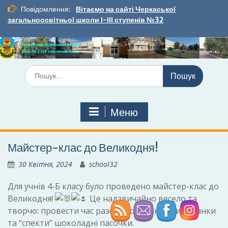
Перейти
Повідомлення:
Вітаємо на сайті Черкаської
до
загальноосвітньої школи І-ІІІ ступенів №32
вмісту
Шукати:
Меню
Майстер-клас до Великодня!
30 Квітня, 2024
school32
Для учнів 4-Б класу було проведено майстер-клас до
Великодня!
Це надзвичайно весело та
творчо: провести час разом, розмалювати писанки
та “спекти” шоколадні пасочки.