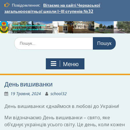
Перейти
Повідомлення:
Вітаємо на сайті Черкаської
до
загальноосвітньої школи І-ІІІ ступенів №32
вмісту
Шукати:
Меню
День вишиванки
19 Травня, 2024
school32
День вишиванки: єднаймося в любові до України!
Ми відзначаємо День вишиванки – свято, яке
об’єднує українців усього світу. Це день, коли кожен