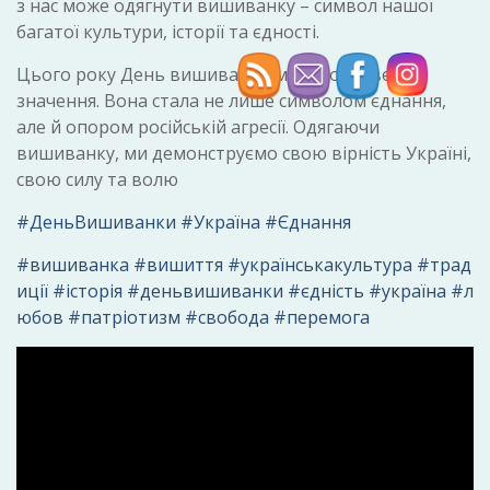
з нас може одягнути вишиванку – символ нашої
багатої культури, історії та єдності.
Цього року День вишиванки має особливе
значення. Вона стала не лише символом єднання,
але й опором російській агресії. Одягаючи
вишиванку, ми демонструємо свою вірність Україні,
свою силу та волю
#ДеньВишиванки
#Україна
#Єднання
#вишиванка
#вишиття
#українськакультура
#трад
иції
#історія
#деньвишиванки
#єдність
#україна
#л
юбов
#патріотизм
#свобода
#перемога