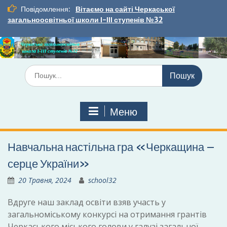
Перейти
Повідомлення:
Вітаємо на сайті Черкаської
до
загальноосвітньої школи І-ІІІ ступенів №32
вмісту
Шукати:
Меню
Навчальна настільна гра «Черкащина –
серце України»
20 Травня, 2024
school32
Вдруге наш заклад освіти взяв участь у
загальноміському конкурсі на отримання грантів
Черкаського міського голови у галузі загальної