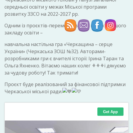
середньої освіти у межах Міської програми
розвитку ЗЗСО на 2022-2027 рр.
Одним із проєктів-переможців став проєкт нашого
закладу освіти –
навчальна настільна гра «Черкащина – серце
України» (Черкаська ЗОШ №32). Авторами-
розробниками гри є вчителі історії: Ірина Таран та
Ольга Яхненко. Вітаємо наших колег ⚘⚘⚘і дякуємо
за чудову роботу! Так тримати!
Проєкт буде реалізований за фінансової підтримки
Черкаської міської ради.