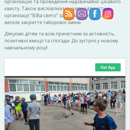
організацію та проведення надзвичайно цікавого
квесту. Також висловлюємо щиру вдячність
організації “ВіВа свято” за неймовірно цікаве і
веселе закриття таборової зміни.
Дякуємо дітям та всім причетним за активність,
позитивні емоції та спогади. До зустрічі у новому
навчальному році!