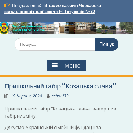
Перейти
Повідомлення:
Вітаємо на сайті Черкаської
до
загальноосвітньої школи І-ІІІ ступенів №32
вмісту
Шукати:
Меню
Пришкільний табір “Козацька слава”
19 Червня, 2024
school32
Пришкільний табір “Козацька слава” завершив
табірну зміну.
Дякуємо Українській сімейній фундації за