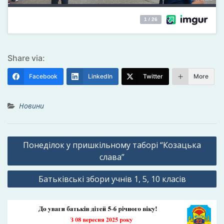
Share via:
Facebook
LinkedIn
Twitter
More
Новини
Навігація
Понеділок у пришкільному таборі “Козацька
записів
слава”
Батьківські збори учнів 1, 5, 10 класів