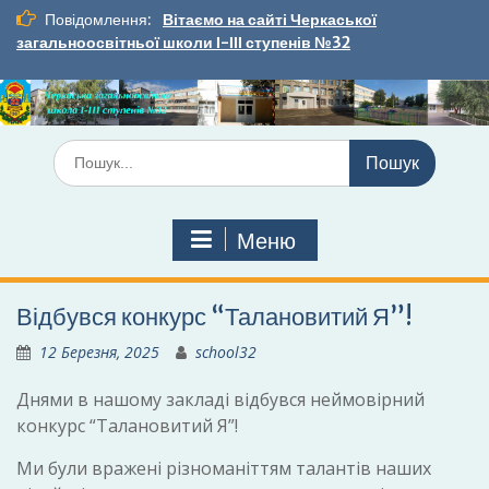
Перейти
Повідомлення:
Вітаємо на сайті Черкаської
до
загальноосвітньої школи І-ІІІ ступенів №32
вмісту
Шукати:
Меню
Відбувся конкурс “Талановитий Я”!
12 Березня, 2025
school32
Днями в нашому закладі відбувся неймовірний
конкурс “Талановитий Я”!
Ми були вражені різноманіттям талантів наших