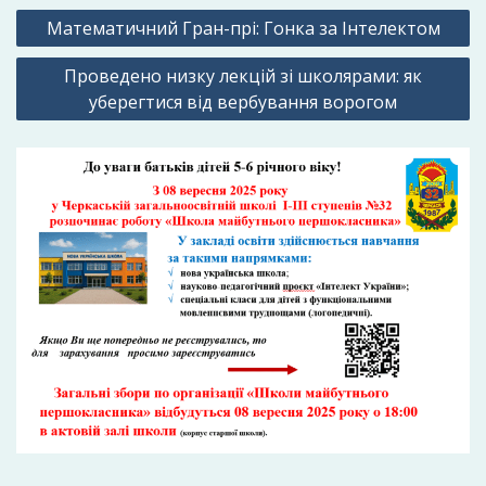
Навігація
Математичний Гран-прі: Гонка за Інтелектом
записів
Проведено низку лекцій зі школярами: як
уберегтися від вербування ворогом