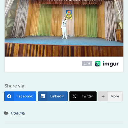
Share via:
Facebook
LinkedIn
Twitter
More
Новини