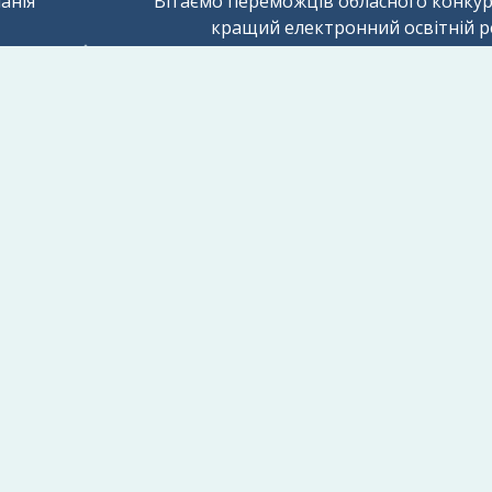
анія
Вітаємо переможців обласного конкур
кращий електронний освітній р