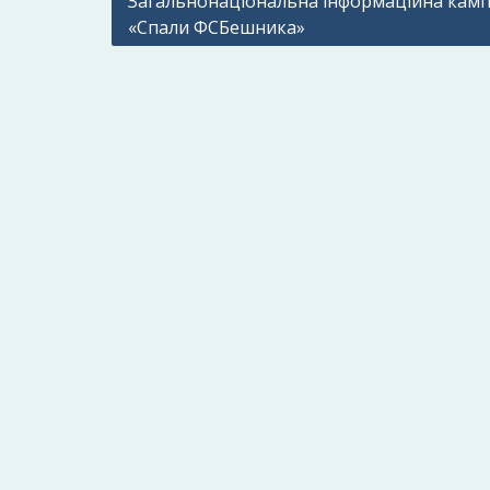
Загальнонаціональна інформаційна камп
«Спали ФСБешника»
записів