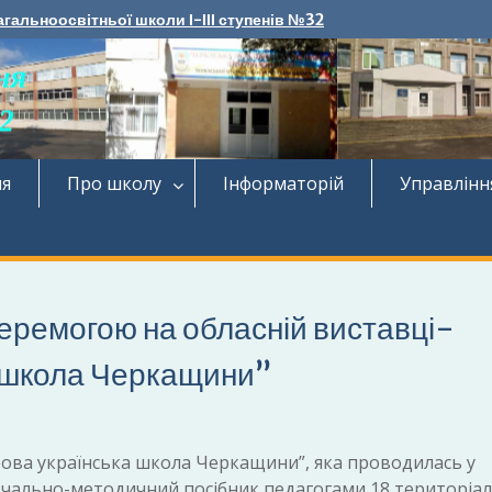
агальноосвітньої школи І-ІІІ ступенів №32
ня
Про школу
Інформаторій
Управлінн
перемогою на обласній виставці-
а школа Черкащини”
Нова українська школа Черкащини”, яка проводилась у
вчально-методичний посібник педагогами 18 територіа