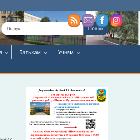
Шукати:
я
Батькам
Учням
льних