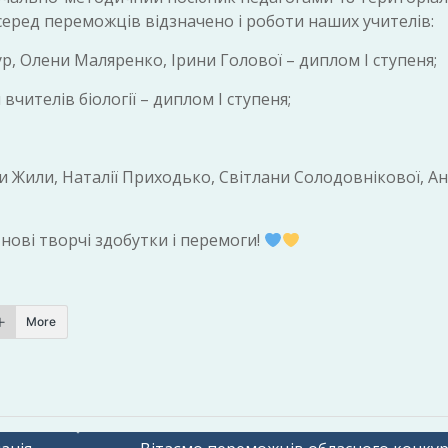
еред переможців відзначено і роботи наших учителів:
ур, Олени Маляренко, Ірини Голової – диплом І ступеня;
 вчителів біології – диплом І ступеня;
ни Жили, Наталії Приходько, Світлани Солодовнікової, А
нові творчі здобутки і перемоги!
More