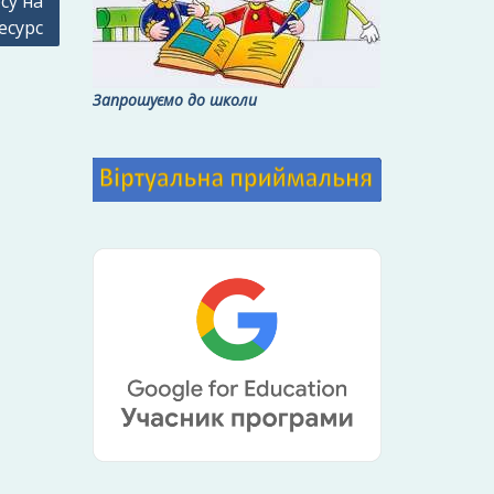
су на
есурс
Запрошуємо до школи