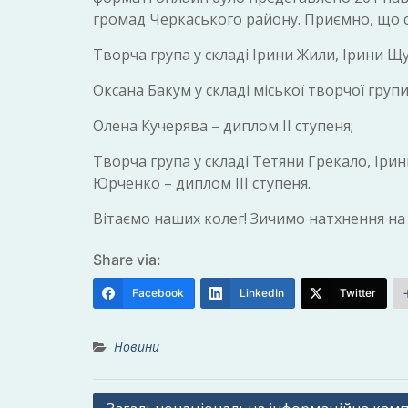
громад Черкаського району. Приємно, що с
Творча група у складі Ірини Жили, Ірини Щ
Оксана Бакум у складі міської творчої групи
Олена Кучерява – диплом ІІ ступеня;
Творча група у складі Тетяни Грекало, Іри
Юрченко – диплом ІІІ ступеня.
Вітаємо наших колег! Зичимо натхнення на 
Share via:
Facebook
LinkedIn
Twitter
Новини
Навігація