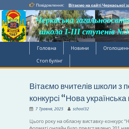
Перейти
Повідомлення:
Вітаємо на сайті Черкаської з
до
вмісту
Головна
Новини
Оголошен
Стоп булінг
Вітаємо вчителів школи з 
конкурсі “Нова українськ
7 Травня, 2025
school32
Цього року на обласну виставку-конкурс “
форматі онлайн було представлено 201 на