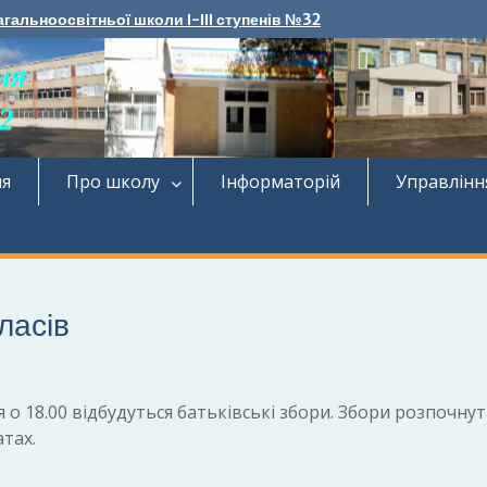
агальноосвітньої школи І-ІІІ ступенів №32
ня
Про школу
Інформаторій
Управлінн
класів
о 18.00 відбудуться батьківські збори. Збори розпочнут
атах.