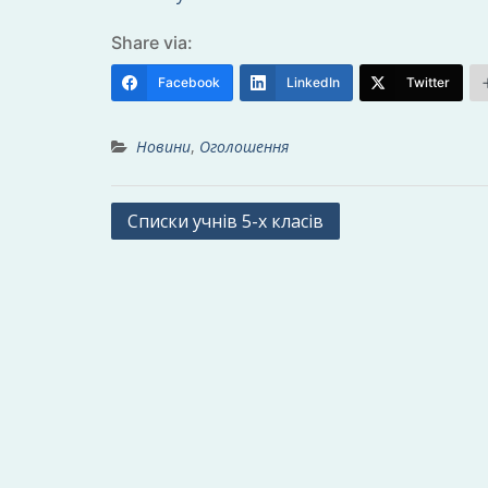
Share via:
Facebook
LinkedIn
Twitter
Новини
,
Оголошення
Навігація
Списки учнів 5-х класів
записів