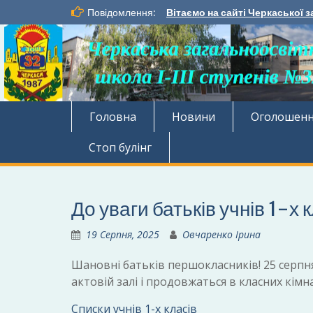
Перейти
Повідомлення:
Вітаємо на сайті Черкаської з
до
вмісту
Головна
Новини
Оголошен
Стоп булінг
До уваги батьків учнів 1-х 
19 Серпня, 2025
Овчаренко Ірина
Шановні батьків першокласників! 25 серпня 
актовій залі і продовжаться в класних кімн
Списки учнів 1-х класів