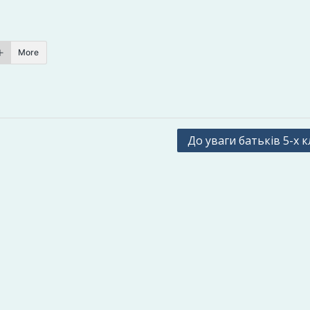
More
До уваги батьків 5-х кл