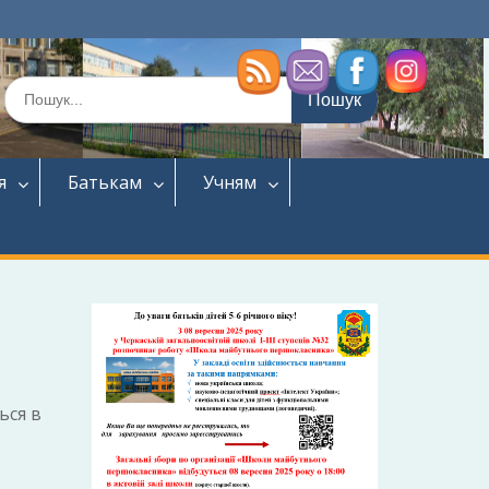
Шукати:
я
Батькам
Учням
ься в