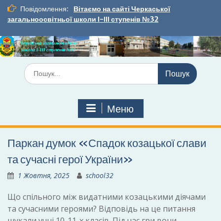
Перейти
Повідомлення:
Вітаємо на сайті Черкаської
до
загальноосвітньої школи І-ІІІ ступенів №32
вмісту
Шукати:
Меню
Паркан думок «Спадок козацької слави
та сучасні герої України»
1 Жовтня, 2025
school32
Що спільного між видатними козацькими діячами
та сучасними героями? Відповідь на це питання
шукали учні 10-11-х класів. Під час гри вони