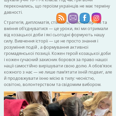
переконались, що героїзм українців не має терміну
давності.
Стратегія, дипломатія, стійкість, самопожертва та
вміння об’єднуватися — це уроки, які ми отримали
від козацької доби і які сьогодні формують нашу
силу. Вивчення історії — це не просто знання і
розуміння подій , а формування активної
громадянської позиції. Кожен герой козацької доби
і кожен сучасний захисник боровся за право нашої
нації самостійно вирішувати свою долю. А обовʼязок
кожного з нас — не лише пам’ятати їхній подвиг, але
й продовжувати їхню місію в тилу: чесністю,
освітою, волонтерством та свідомим вибором.