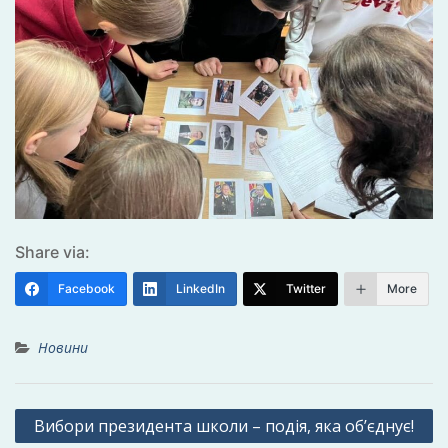
Share via:
Facebook
LinkedIn
Twitter
More
Новини
Навігація
Вибори президента школи – подія, яка об’єднує!
записів