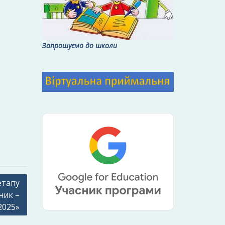
Запрошуємо до школи
етапу
ник –
2025»