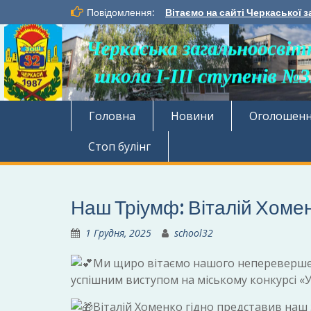
Перейти
Повідомлення:
Вітаємо на сайті Черкаської з
до
вмісту
Головна
Новини
Оголошен
Стоп булінг
Наш Тріумф: Віталій Хомен
1 Грудня, 2025
school32
Ми щиро вітаємо нашого неперевершено
успішним в
иступом на міському конкурсі «У
Віталій Хоменко гідно представив наш 