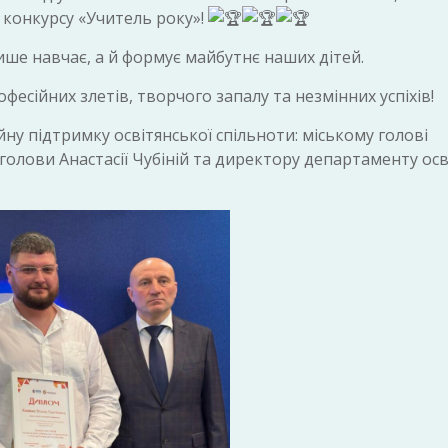
о конкурсу «Учитель року»!
ше навчає, а й формує майбутнє наших дітей.
есійних злетів, творчого запалу та незмінних успіхів!
ну підтримку освітянської спільноти: міському голові
голови Анастасії Чубіній та директору департаменту осв