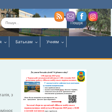
Шукати:
я
Батькам
Учням
алія, з
 змінює