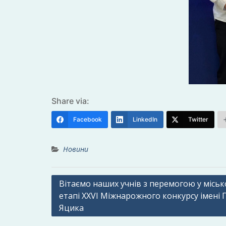
Share via:
Facebook
LinkedIn
Twitter
Новини
Навігація
Вітаємо наших учнів з перемогою у місь
етапі XXVI Міжнарожного конкурсу імені 
записів
Яцика