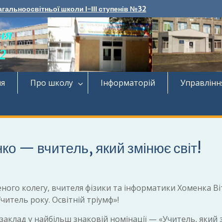
агальноосвітньої школи І-ІІІ ступенів №32
ня
Про школу
Інформаторій
Управлінн
ко — вчитель, який змінює світ!
го колегу, вчителя фізики та інформатики Хоменка Віт
читель року. Освітній тріумф»!
заклад у найбільш знаковій номінації — «Учитель, який