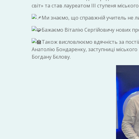
світ» та став лауреатом ІІІ ступеня міськог
Ми знаємо, що справжній учитель не ли
Бажаємо Віталію Сергійовичу нових проф
Також висловлюємо вдячність за постій
Анатолію Бондаренку, заступниці міського 
Богдану Бєлову.