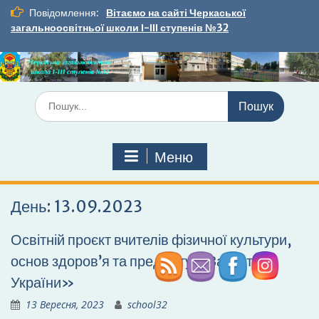
Перейти
Повідомлення:
Вітаємо на сайті Черкаської
до
загальноосвітньої школи І-ІІІ ступенів №32
вмісту
Шукати:
Меню
День:
13.09.2023
Освітній проєкт вчителів фізичної культури,
основ здоров’я та предмету «Захист
України»
13 Вересня, 2023
school32