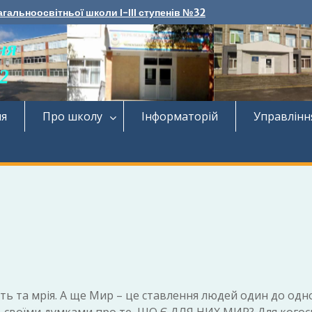
агальноосвітньої школи І-ІІІ ступенів №32
ня
Про школу
Інформаторій
Управлінн
сть та мрія. А ще Мир – це ставлення людей один до одн