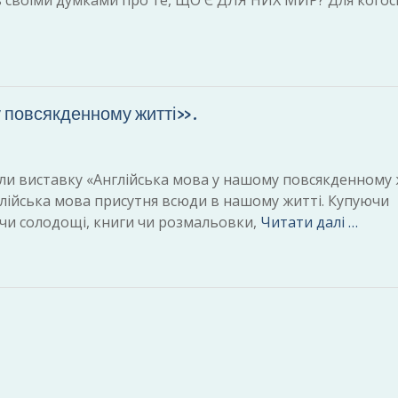
ись своїми думками про те, ЩО Є ДЛЯ НИХ МИР? Для когос
 повсякденному житті».
вили виставку «Англійська мова у нашому повсякденному 
глійська мова присутня всюди в нашому житті. Купуючи
и чи солодощі, книги чи розмальовки,
Читати далі …