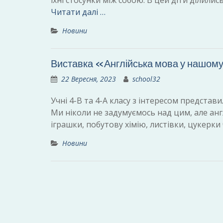
їхні стосунки між собою. В цей діти ділил
Читати далі …
Новини
Виставка «Англійська мова у нашому
22 Вересня, 2023
school32
Учні 4-В та 4-А класу з інтересом предста
Ми ніколи не задумуємось над цим, але ан
іграшки, побутову хімію, листівки, цукерк
Новини