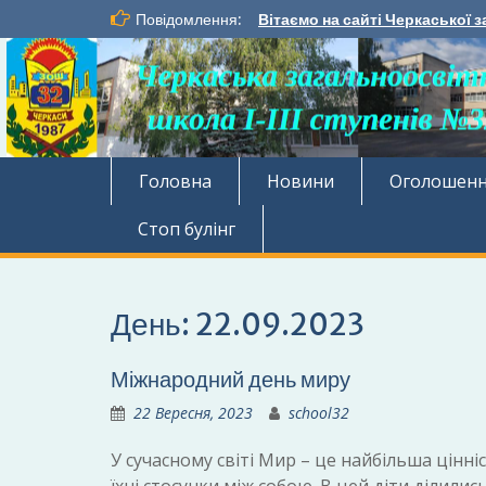
Перейти
Повідомлення:
Вітаємо на сайті Черкаської з
до
вмісту
Головна
Новини
Оголошен
Стоп булінг
День:
22.09.2023
Міжнародний день миру
22 Вересня, 2023
school32
У сучасному світі Мир – це найбільша цінні