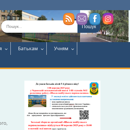
Шукати:
я
Батькам
Учням
ого,