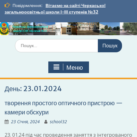
Перейти
Повідомлення:
Вітаємо на сайті Черкаської
до
загальноосвітньої школи І-ІІІ ступенів №32
вмісту
Шукати:
Меню
День:
23.01.2024
творення простого оптичного пристрою —
камери обскури
23 Січня, 2024
school32
23. 01.24 під час проведення заняття з інтегрованого