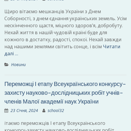
Щиро вітаємо мешканців України з Днем
Соборності, з днем ​​єднання українських земель. Усім
нескінченного щастя, міцного здоров’я, добробуту.
Нехай життя в нашій чудовій країні буде для
кожного в достатку, радості, спокої. Нехай завжди
над нашими землями світить сонце, і всім
Читати
далі …
Новини
Переможці І етапу Всеукраїнського конкурсу-
захисту науково-дослідницьких робіт учнів-
членів Малої академії наук України
23 Січня, 2024
school32
ітаємо переможців І етапу Всеукраїнського
конкурсу-захисту науково-дослідницьких робіт