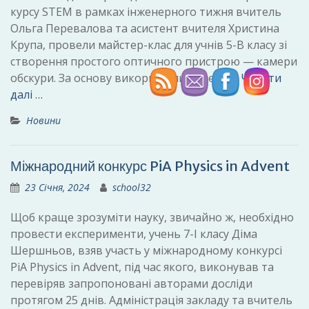
курсу STEM в рамках інженерного тижня вчитель
Ольга Перевалова та асистент вчителя Христина
Крупа, провели майстер-клас для учнів 5-В класу зі
створення простого оптичного пристрою — камери
обскури. За основу використали паперові
Читати
далі …
Новини
Міжнародний конкурс PiA Physics in Advent
23 Січня, 2024
school32
Щоб краще зрозуміти науку, звичайно ж, необхідно
провести експерименти, учень 7-І класу Діма
Шершньов, взяв участь у міжнародному конкурсі
PiA Physics in Advent, під час якого, виконував та
перевіряв запропоновані авторами досліди
протягом 25 днів. Адміністрація закладу та вчитель