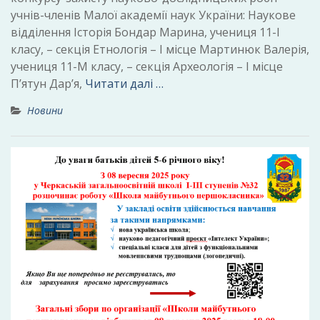
учнів-членів Малої академії наук України: Наукове
відділення Історія Бондар Марина, учениця 11-І
класу, – секція Етнологія – І місце Мартинюк Валерія,
учениця 11-М класу, – секція Археологія – І місце
П’ятун Дар’я,
Читати далі …
Новини