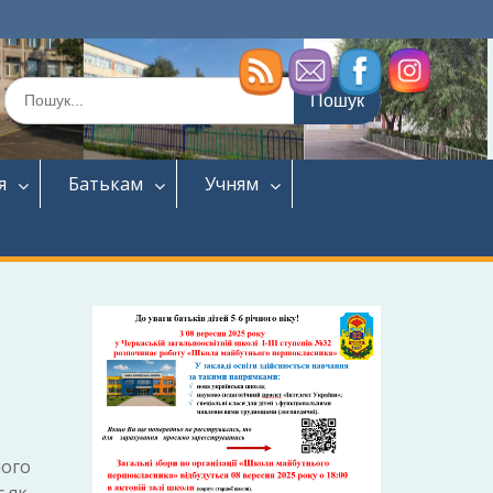
Шукати:
я
Батькам
Учням
його