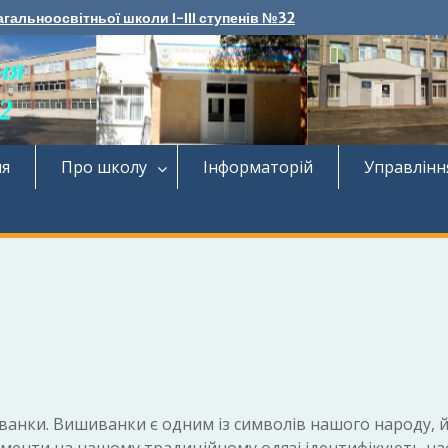
агальноосвітньої школи І-ІІІ ступенів №32
ня
Про школу
Інформаторій
Управлінн
ванки. Вишиванки є одним із символів нашого народу, 