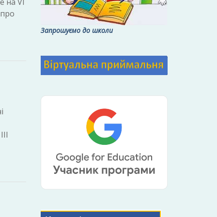
 на VІ
 про
Запрошуємо до школи
і
ІІІ