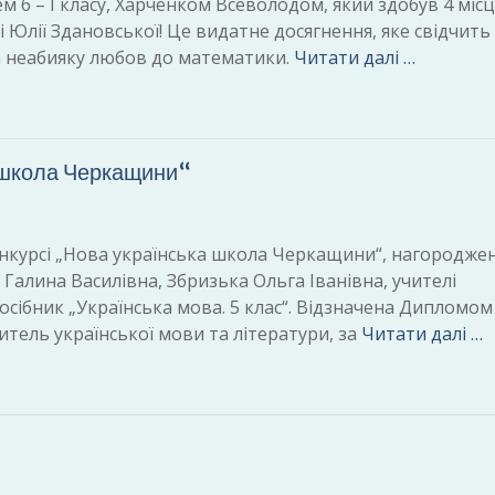
 – І класу, Харченком Всеволодом, який здобув 4 місце
і Юлії Здановської! Це видатне досягнення, яке свідчить
а неабияку любов до математики.
Читати далі …
 школа Черкащини“
онкурсі „Нова українська школа Черкащини“, нагороджен
 Галина Василівна, Збризька Ольга Іванівна, учителі
осібник „Українська мова. 5 клас“. Відзначена Дипломом 
итель української мови та літератури, за
Читати далі …