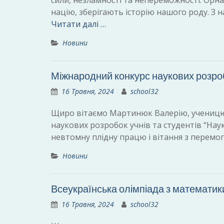
сили, незламності та непереможності. Орн
націю, зберігають історію нашого роду. З 
Читати далі …
Новини
Міжнародний конкурс наукових розробо
16 Травня, 2024
school32
Щиро вітаємо Мартинюк Валерію, ученицю 1
наукових розробок учнів та студентів “Наука
невтомну плідну працю і вітання з перемо
Новини
Всеукраїнська олімпіада з математики
16 Травня, 2024
school32