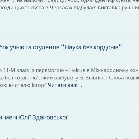
аменти на нашому традиційному одязі ідентифікують нас
нагоди цього свята в Черкасах відбулася виставка рушник
к учнів та студентів “Наука без кордонів”
1-М класу, з перемогою – І місце в Міжнародному кон
 без кордонів”, який відбувся у м. Вільнюсі. Слова подя
гою вчителю історії
Читати далі …
 імені Юлії Здановської