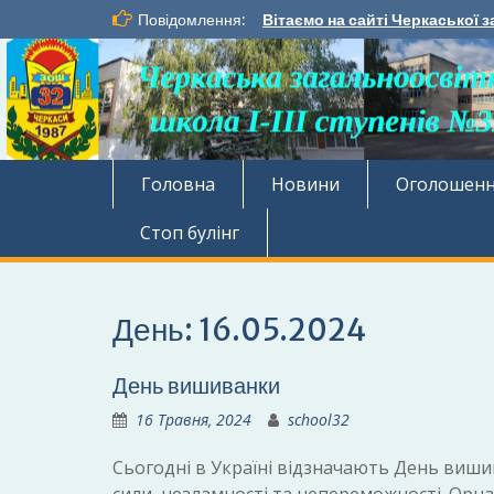
Перейти
Повідомлення:
Вітаємо на сайті Черкаської з
до
вмісту
Головна
Новини
Оголошен
Стоп булінг
День:
16.05.2024
День вишиванки
16 Травня, 2024
school32
Сьогодні в Україні відзначають День виши