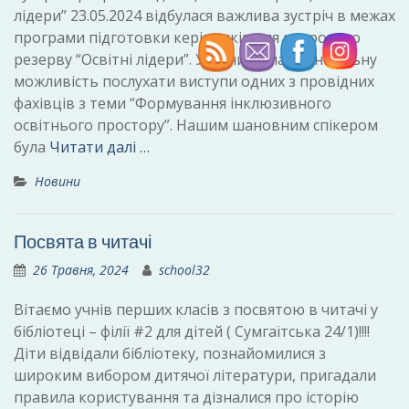
лідери” 23.05.2024 відбулася важлива зустріч в межах
програми підготовки керівників для кадрового
резерву “Освітні лідери”. Учасники мали унікальну
можливість послухати виступи одних з провідних
фахівців з теми “Формування інклюзивного
освітнього простору”. Нашим шановним спікером
була
Читати далі …
Новини
Посвята в читачі
26 Травня, 2024
school32
Вітаємо учнів перших класів з посвятою в читачі у
бібліотеці – філії #2 для дітей ( Сумгаїтська 24/1)!!!!
Діти відвідали бібліотеку, познайомилися з
широким вибором дитячої літератури, пригадали
правила користування та дізналися про історію