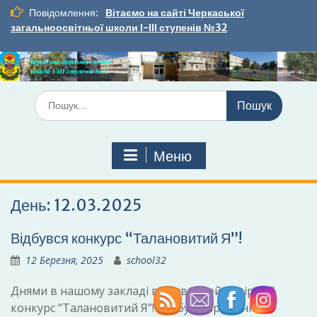
Перейти
Повідомлення:
Вітаємо на сайті Черкаської
до
загальноосвітньої школи І-ІІІ ступенів №32
вмісту
Шукати:
Меню
День:
12.03.2025
Відбувся конкурс “Талановитий Я”!
12 Березня, 2025
school32
Днями в нашому закладі відбувся неймовірний
конкурс “Талановитий Я”! Ми були вражені