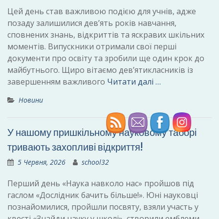
Цей день став важливою подією для учнів, адже
позаду залишилися дев’ять років навчання,
сповнених знань, відкриттів та яскравих шкільних
моментів. Випускники отримали свої перші
документи про освіту та зробили ще один крок до
майбутнього. Щиро вітаємо дев’ятикласників із
завершенням важливого
Читати далі …
Новини
У нашому пришкільному науковому таборі
тривають захопливі відкриття!
5 Червня, 2026
school32
Перший день «Наука навколо нас» пройшов під
гаслом «Дослідник бачить більше!». Юні науковці
познайомилися, пройшли посвяту, взяли участь у
квесті «Знайди науку у школі», створили емблеми