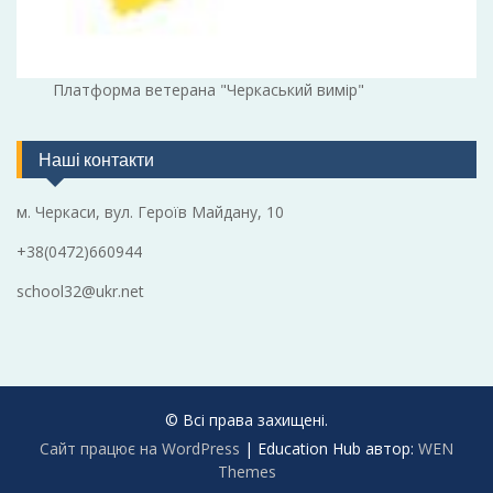
Платформа ветерана "Черкаський вимір"
Наші контакти
м. Черкаси, вул. Героїв Майдану, 10
+38(0472)660944
school32@ukr.net
© Всі права захищені.
Сайт працює на WordPress
|
Education Hub автор:
WEN
Themes