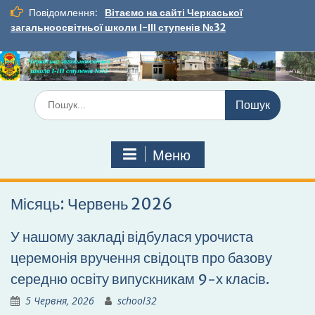
Перейти
Повідомлення:
Вітаємо на сайті Черкаської
до
загальноосвітньої школи І-ІІІ ступенів №32
вмісту
Шукати:
Меню
Місяць:
Червень 2026
У нашому закладі відбулася урочиста
церемонія вручення свідоцтв про базову
середню освіту випускникам 9-х класів.
5 Червня, 2026
school32