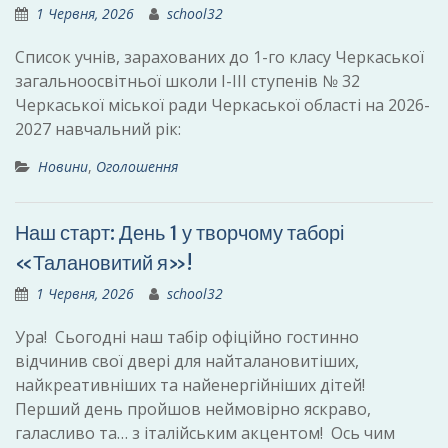
1 Червня, 2026
school32
Список учнів, зарахованих до 1-го класу Черкаської
загальноосвітньої школи І-ІІІ ступенів № 32
Черкаської міської ради Черкаської області на 2026-
2027 навчальний рік:
Новини
,
Оголошення
Наш старт: День 1 у творчому таборі
«Талановитий я»!
1 Червня, 2026
school32
Ура! Сьогодні наш табір офіційно гостинно
відчинив свої двері для найталановитіших,
найкреативніших та найенергійніших дітей!
Перший день пройшов неймовірно яскраво,
галасливо та… з італійським акцентом! Ось чим