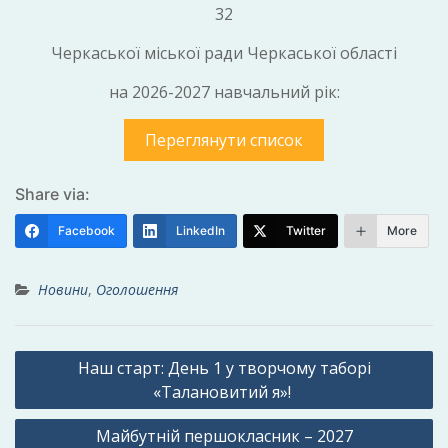
32
Черкаської міської ради Черкаської області
на 2026-2027 навчальний рік:
Переглянути список
Share via:
Facebook
LinkedIn
Twitter
More
Новини
,
Оголошення
Навігація
Наш старт: День 1 у творчому таборі
записів
«Талановитий я»!
Майбутній першокласник – 2027