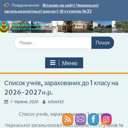
Перейти
Повідомлення:
Вітаємо на сайті Черкаської
до
загальноосвітньої школи І-ІІІ ступенів №32
вмісту
Шукати:
Меню
Список учнів, зарахованих до 1 класу на
2026-2027 н.р.
1 Червня, 2026
school32
Список учнів, зарахованих до 1-го класу
Черкаської загальноосвітньої школи І-ІІІ ступенів №