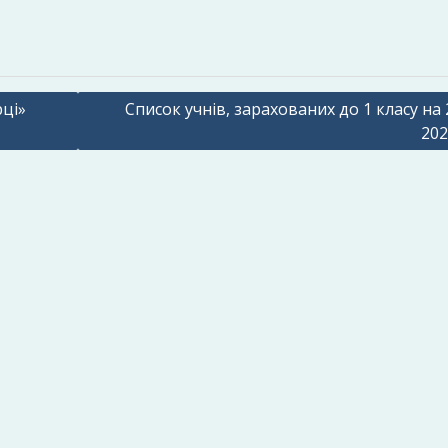
рці»
Список учнів, зарахованих до 1 класу на 
202