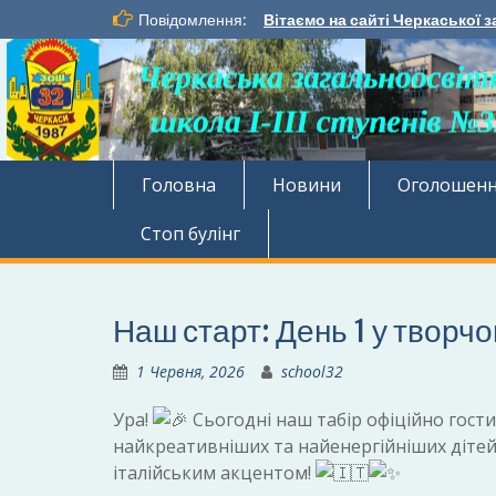
Перейти
Повідомлення:
Вітаємо на сайті Черкаської з
до
вмісту
Головна
Новини
Оголошен
Стоп булінг
Наш старт: День 1 у твор
1 Червня, 2026
school32
Ура!
Сьогодні наш табір офіційно гости
найкреативніших та найенергійніших дітей
італійським акцентом!