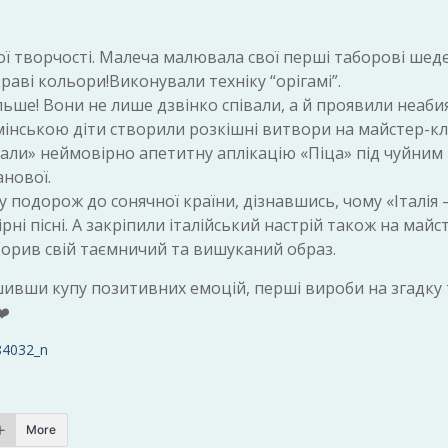
ої творчості. Малеча малювала свої перші таборові шед
аві кольори!Виконували техніку “орігамі”.
ільше! Вони не лише дзвінко співали, а й проявили неаби
амінською діти створили розкішні витвори на майстер-кл
вали» неймовірно апетитну аплікацію «Піца» під чуйним
анової.
 подорож до сонячної країни, дізнавшись, чому «Італія
ні пісні. А закріпили італійський настрій також на майс
творив свій таємничий та вишуканий образ.
ивши купу позитивних емоцій, перші вироби на згадку 
More