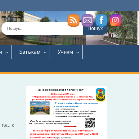
Шукати:
я
Батькам
Учням
 та… з