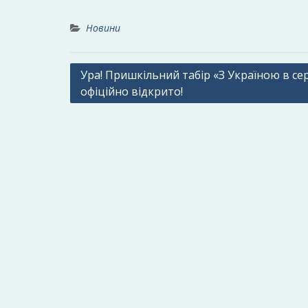
Новини
Навігація
Ура! Пришкільний табір «З Україною в се
офіційно відкрито!
записів