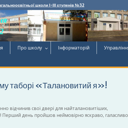
агальноосвітньої школи І-ІІІ ступенів №32
ня
Про школу
Інформаторій
Управлінн
чому таборі «Талановитий я»!
нно відчинив свої двері для найталановитіших,
! Перший день пройшов неймовірно яскраво, галасливо