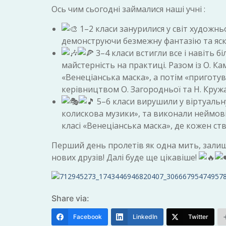
Ось чим сьогодні займалися наші учні :
1–2 класи занурилися у світ художнь
демонструючи безмежну фантазію та яскр
3–4 класи встигли все і навіть б
майстерність на практиці. Разом із О. К
«Венеціанська маска», а потім «приготу
керівництвом О. Загородньої та Н. Круж
5–6 класи вирушили у віртуальну
колискова музики», та виконали неймовір
класі «Венеціанська маска», де кожен с
Перший день пролетів як одна мить, залиш
нових друзів! Далі буде ще цікавіше!
Share via:
Facebook
LinkedIn
Twitter