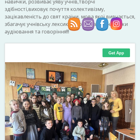
навички, розвиває уяву учнів,творчі
здібності,виховує почуття колективізму,
зацікавленість до свят країни, мова якої вивчається,
збагачує учнівську лексику, удосконалює навички
аудіювання та говоріння!!!