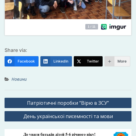
Share via:
Facebook
LinkedIn
Twitter
More
Новини
Навігація
Патріотичні поробки “Вірю в ЗСУ”
записів
День української писемності та мови