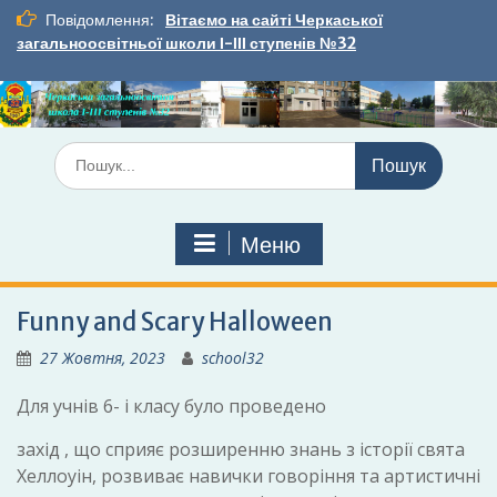
Перейти
Повідомлення:
Вітаємо на сайті Черкаської
до
загальноосвітньої школи І-ІІІ ступенів №32
вмісту
Шукати:
Меню
Funny and Scary Halloween
27 Жовтня, 2023
school32
Для учнів 6- і класу було проведено
захід , що сприяє розширенню знань з історії свята
Хеллоуін, розвиває навички говоріння та артистичні