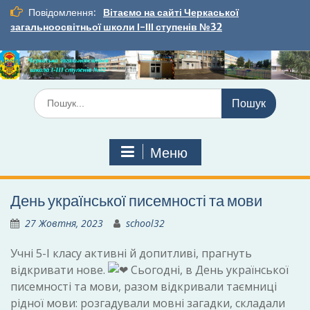
Перейти
Повідомлення:
Вітаємо на сайті Черкаської
до
загальноосвітньої школи І-ІІІ ступенів №32
вмісту
Шукати:
Меню
День української писемності та мови
27 Жовтня, 2023
school32
Учні 5-І класу активні й допитливі, прагнуть
відкривати нове.
Сьогодні, в День української
писемності та мови, разом відкривали таємниці
рідної мови: розгадували мовні загадки, складали