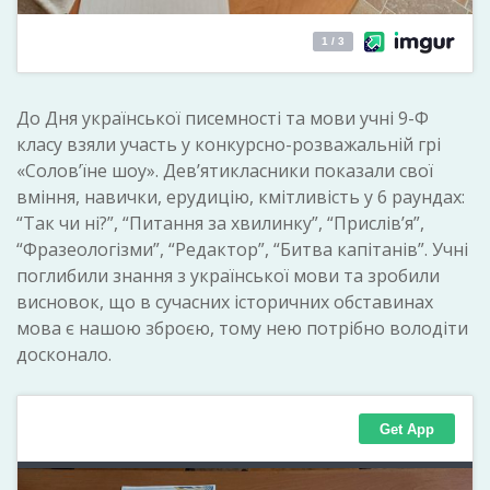
До Дня української писемності та мови учні 9-Ф
класу взяли участь у конкурсно-розважальній грі
«Солов’їне шоу». Дев’ятикласники показали свої
вміння, навички, ерудицію, кмітливість у 6 раундах:
“Так чи ні?”, “Питання за хвилинку”, “Прислів’я”,
“Фразеологізми”, “Редактор”, “Битва капітанів”. Учні
поглибили знання з української мови та зробили
висновок, що в сучасних історичних обставинах
мова є нашою зброєю, тому нею потрібно володіти
досконало.