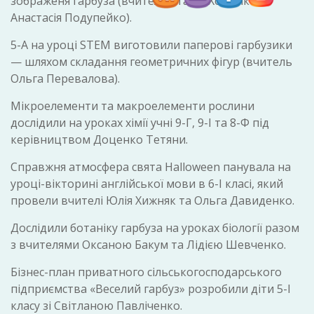
зображеня гарбуза (вчителі Віталій Хоменко,
Анастасія Подупейко).
5-А на уроці STEM виготовили паперові гарбузики
— шляхом складання геометричних фігур (вчитель
Ольга Перевалова).
Мікроелементи та макроелементи рослини
дослідили на уроках хімії учні 9-Г, 9-І та 8-Ф під
керівництвом Доценко Тетяни.
Справжня атмосфера свята Halloween панувала на
уроці-вікторині англійської мови в 6-І класі, який
провели вчителі Юлія Хижняк та Ольга Давиденко.
Дослідили ботаніку гарбуза на уроках біології разом
з вчителями Оксаною Бакум та Лідією Шевченко.
Бізнес-план приватного сільськогосподарського
підприємства «Веселий гарбуз» розробили діти 5-І
класу зі Світланою Павліченко.