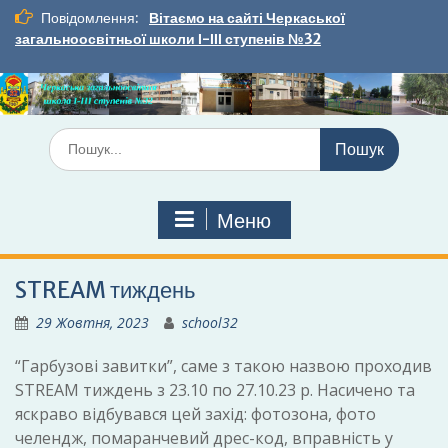
Перейти
Повідомлення:
Вітаємо на сайті Черкаської
до
загальноосвітньої школи І-ІІІ ступенів №32
вмісту
Шукати:
Меню
STREAM тиждень
29 Жовтня, 2023
school32
“Гарбузові завитки”, саме з такою назвою проходив
STREAM тиждень з 23.10 по 27.10.23 р. Насичено та
яскраво відбувався цей захід: фотозона, фото
челендж, помаранчевий дрес-код, вправність у