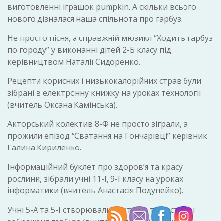
виготовленні іграшок pumpkin. А скільки всього
нового дізналася наша спільнота про гарбуз.
Не просто пісня, а справжній мюзикл “Ходить гарбуз
по городу” у виконанні дітей 2-Б класу під
керівництвом Наталії Сидоренко.
Рецепти корисних і низькокалорійних страв були
зібрані в електронну книжку на уроках технології
(вчитель Оксана Камінська).
Акторський колектив 8-Ф не просто зіграли, а
прожили епізод “Сватання на Гончарівці” керівник
Галина Кириленко.
Інформаційний буклет про здоров’я та красу
рослини, зібрали учні 11-І, 9-І класу на уроках
інформатики (вчитель Анастасія Подупейко).
Учні 5-А та 5-І створювали векторні та растрові