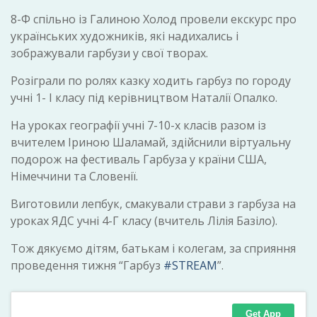
8-Ф спільно із Галиною Холод провели екскурс про
українських художників, які надихались і
зображували гарбузи у свої творах.
Розіграли по ролях казку ходить гарбуз по городу
учні 1- І класу під керівництвом Наталії Опалко.
На уроках географії учні 7-10-х класів разом із
вчителем Іриною Шаламай, здійснили віртуальну
подорож на фестиваль Гарбуза у країни США,
Німеччини та Словенії.
Виготовили лепбук, смакували страви з гарбуза на
уроках ЯДС учні 4-Г класу (вчитель Лілія Базіло).
Тож дякуємо дітям, батькам і колегам, за сприяння
проведення тижня “Гарбуз
#STREAM
”.