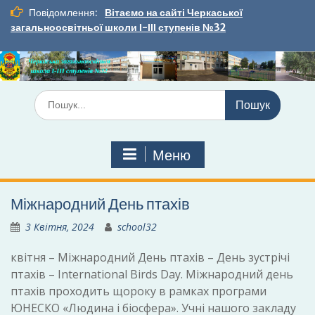
Перейти
Повідомлення:
Вітаємо на сайті Черкаської
до
загальноосвітньої школи І-ІІІ ступенів №32
вмісту
Шукати:
Меню
Міжнародний День птахів
3 Квітня, 2024
school32
квітня – Міжнародний День птахів – День зустрічі
птахів – International Birds Day. Міжнародний день
птахів проходить щороку в рамках програми
ЮНЕСКО «Людина і біосфера». Учні нашого закладу