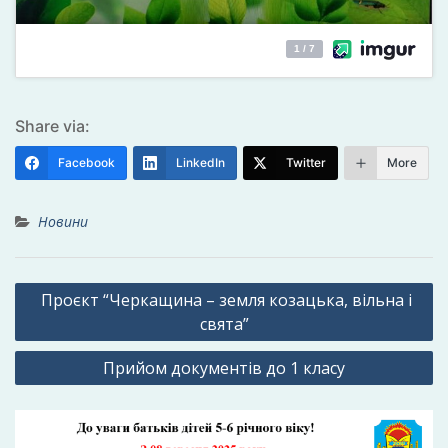
Share via:
Facebook
LinkedIn
Twitter
More
Новини
Навігація
Проєкт “Черкащина – земля козацька, вільна і
записів
свята”
Прийом документів до 1 класу