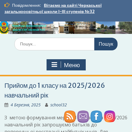
Перейти
Повідомлення:
Вітаємо на сайті Черкаської
до
загальноосвітньої школи І-ІІІ ступенів №32
вмісту
Шукати:
Меню
Прийом до 1 класу на 2025/2026
навчальний рік
4 Березня, 2025
school32
З метою формування мережі 1-х класів на 2025/2026
навчальний рік запрошуємо батьків до
попередньої реєстрації майбутніх учнів. Для