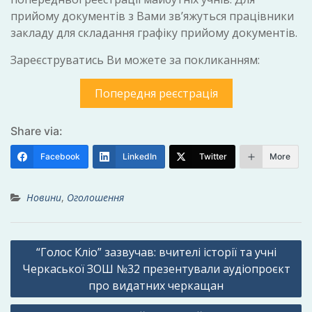
прийому документів з Вами зв’яжуться працівники
закладу для складання графіку прийому документів.
Зареєструватись Ви можете за покликанням:
Попередня реєстрація
Share via:
Facebook
LinkedIn
Twitter
More
Новини
,
Оголошення
Навігація
“Голос Кліо” зазвучав: вчителі історії та учні
записів
Черкаської ЗОШ №32 презентували аудіопроєкт
про видатних черкащан