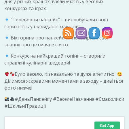
дня у різних країнах, взяли участь у веселих
конкурсах та іграх:
“Переверни панкейк” – випробували свою
спритність у підкиданні млинців!
Вікторина про панкейки – перевірили свої
знання про це смачне свято.
Конкурс на найкращий топінг – створили
справжні кулінарні шедеври!
Було весело, пізнавально та дуже апетитно!
Ділимося яскравими моментами з заходу – дивіться
фото нижче!
#ДеньПанкейку #ВеселеНавчання #Смаколики
#ШкільніТрадиції