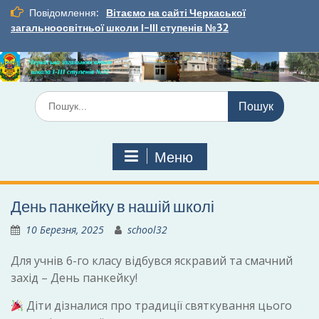
Перейти
Повідомлення:
Вітаємо на сайті Черкаської
до
загальноосвітньої школи І-ІІІ ступенів №32
вмісту
Шукати:
Меню
День панкейку в нашій школі
10 Березня, 2025
school32
Для учнів 6-го класу відбувся яскравий та смачний
захід – День панкейку!
Діти дізналися про традиції святкування цього