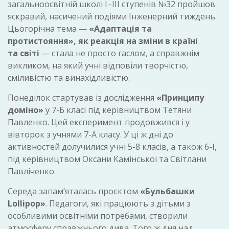
загальноосвітній школі І–ІІІ ступенів №32 пройшов
яскравий, насичений подіями Інженерний тиждень.
Цьогорічна тема —
«Адаптація та
протистояння», як реакція на зміни в країні
та світі
— стала не просто гаслом, а справжнім
викликом, на який учні відповіли творчістю,
сміливістю та винахідливістю.
Понеділок стартував із дослідження
«Принципу
доміно»
у 7-Б класі під керівництвом Тетяни
Павленко. Цей експеримент продовжився і у
вівторок з учнями 7-А класу. У ці ж дні до
активностей долучилися учні 5-8 класів, а також 6-І,
під керівництвом Оксани Камінської та Світлани
Павліченко.
Середа запам’яталась проєктом
«Бульбашки
Lollipop»
. Педагоги, які працюють з дітьми з
особливими освітніми потребами, створили
атмосферу справжнього дива. Того ж дня над