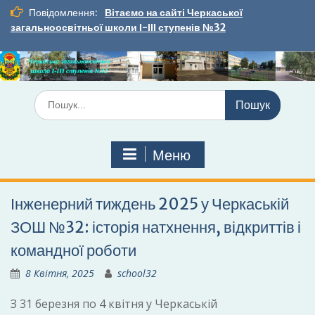
Перейти
Повідомлення:
Вітаємо на сайті Черкаської
до
загальноосвітньої школи І-ІІІ ступенів №32
вмісту
Шукати:
Меню
Інженерний тиждень 2025 у Черкаській
ЗОШ №32: історія натхнення, відкриттів і
командної роботи
8 Квітня, 2025
school32
З 31 березня по 4 квітня у Черкаській