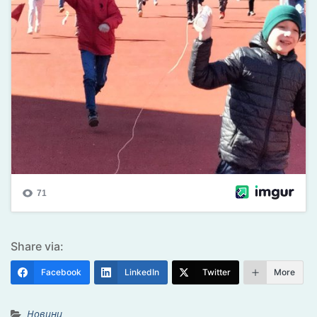
Share via:
Facebook
LinkedIn
Twitter
More
Новини