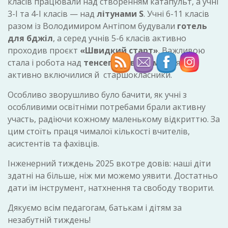
класів працювали над створенням катапульт, а учні
3-І та 4-І класів — над
літунами S
. Учні 6-11 класів
разом із Володимиром Антіпом будували
готель
для бджіл
, а серед учнів 5-6 класів активно
проходив проєкт
«Швидкий старт»
. Важливою
стала і робота над
тенсегріті-вежами
, в які
активно включилися й старшокласники.
Особливо зворушливо було бачити, як учні з
особливими освітніми потребами брали активну
участь, радіючи кожному маленькому відкриттю. За
цим стоїть праця чималої кількості вчителів,
асистентів та фахівців.
Інженерний тиждень 2025 вкотре довів: наші діти
здатні на більше, ніж ми можемо уявити. Достатньо
дати їм інструмент, натхнення та свободу творити.
Дякуємо всім педагогам, батькам і дітям за
незабутній тиждень!