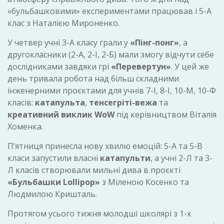
«бульбашковими» експериментами працював і 5-А
клас з Наталією Мироненко.
У четвер учні 3-А класу грали у
«Пінг-понг»
, а
другокласники (2-А, 2-І, 2-Б) мали змогу відчути себе
дослідниками завдяки грі
«Перевертун»
. У цей же
день тривала робота над більш складними
інженерними проєктами для учнів 7-І, 8-І, 10-М, 10-Ф
класів:
катапульта
,
тенсегріті-вежа
та
креативний виклик WoW
під керівництвом Віталія
Хоменка.
П’ятниця принесла нову хвилю емоцій: 5-А та 5-В
класи запустили власні
катапульти
, а учні 2-Л та 3-
Л класів створювали мильні дива в проєкті
«Бульбашки Lollipop»
з Міленою Косенко та
Людмилою Кришталь.
Протягом усього тижня молодші школярі з 1-х