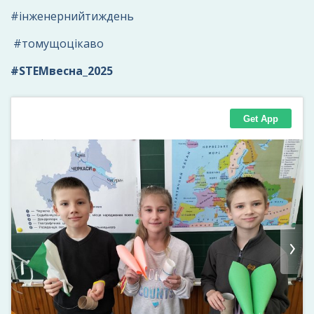
#інженернийтиждень
#томущоцікаво
#STEMвесна_2025