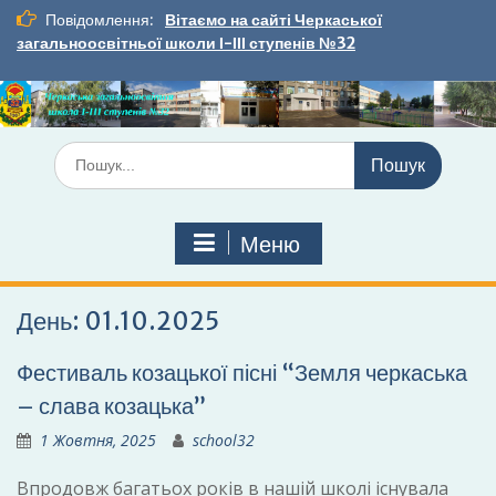
Перейти
Повідомлення:
Вітаємо на сайті Черкаської
до
загальноосвітньої школи І-ІІІ ступенів №32
вмісту
Шукати:
Меню
День:
01.10.2025
Фестиваль козацької пісні “Земля черкаська
– слава козацька”
1 Жовтня, 2025
school32
Впродовж багатьох років в нашій школі існувала