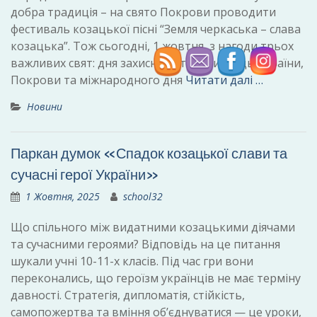
добра традиція – на свято Покрови проводити
фестиваль козацької пісні “Земля черкаська – слава
козацька”. Тож сьогодні, 1 жовтня, з нагоди трьох
важливих свят: дня захисника та захисниць України,
Покрови та міжнародного дня
Читати далі …
Новини
Паркан думок «Спадок козацької слави та
сучасні герої України»
1 Жовтня, 2025
school32
Що спільного між видатними козацькими діячами
та сучасними героями? Відповідь на це питання
шукали учні 10-11-х класів. Під час гри вони
переконались, що героїзм українців не має терміну
давності. Стратегія, дипломатія, стійкість,
самопожертва та вміння об’єднуватися — це уроки,