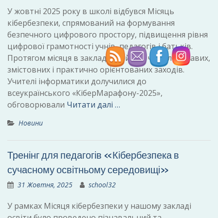
У жовтні 2025 року в школі відбувся Місяць
кібербезпеки, спрямований на формування
безпечного цифрового простору, підвищення рівня
цифрової грамотності учнів, педагогів і батьків.
Протягом місяця в закладі пройшло чимало цікавих,
змістовних і практично орієнтованих заходів.
Учителі інформатики долучилися до
всеукраїнського «КіберМарафону-2025»,
обговорювали
Читати далі …
Новини
Тренінг для педагогів «Кібербезпека в
сучасному освітньому середовищі»
31 Жовтня, 2025
school32
У рамках Місяця кібербезпеки у нашому закладі
освіти було проведено пізнавальний та