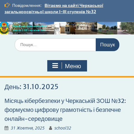
Перейти
Повідомлення:
Вітаємо на сайті Черкаської
до
загальноосвітньої школи І-ІІІ ступенів №32
вмісту
Шукати:
Меню
День:
31.10.2025
Місяць кібербезпеки у Черкаській ЗОШ №32:
формуємо цифрову грамотність і безпечне
онлайн-середовище
31 Жовтня, 2025
school32