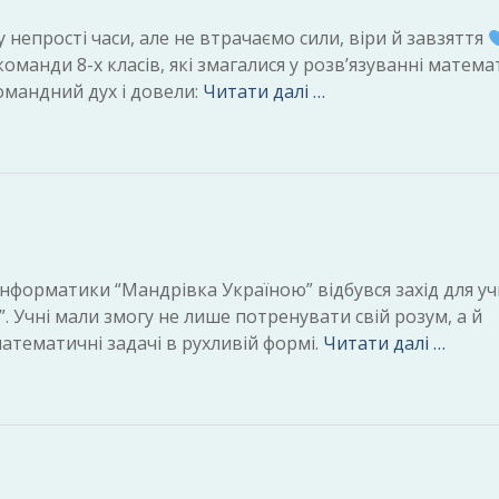
епрості часи, але не втрачаємо сили, віри й завзяття
оманди 8-х класів, які змагалися у розв’язуванні матем
командний дух і довели:
Читати далі …
нформатики “Мандрівка Україною” відбувся захід для учн
. Учні мали змогу не лише потренувати свій розум, а й
математичні задачі в рухливій формі.
Читати далі …