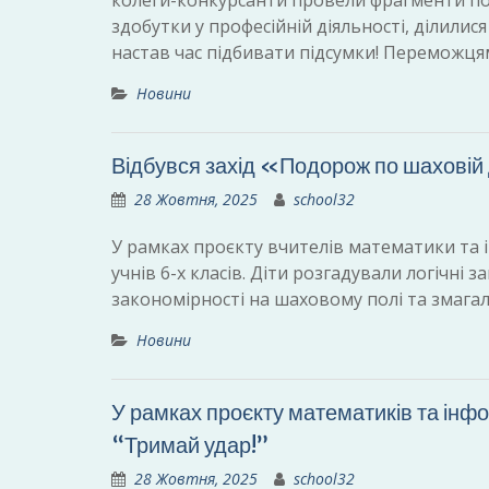
колеги-конкурсанти провели фрагменти пок
здобутки у професійній діяльності, ділили
настав час підбивати підсумки! Переможц
Новини
Відбувся захід «Подорож по шахові
28 Жовтня, 2025
school32
У рамках проєкту вчителів математики та 
учнів 6-х класів. Діти розгадували логічні
закономірності на шаховому полі та змагал
Новини
У рамках проєкту математиків та інф
“Тримай удар!”
28 Жовтня, 2025
school32