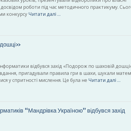
азових уроків, презентували відеоролики про власні
ся досвідом роботи під час методичного практикуму. Сьог
ями конкурсу
Читати далі …
й дошці»
інформатики відбувся захід «Подорож по шаховій дошці
 завдання, пригадували правила гри в шахи, шукали мате
ися у спритності мислення. Це була не
Читати далі …
орматиків “Мандрівка Україною” відбувся захід