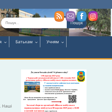
Шукати:
я
Батькам
Учням
. Наші