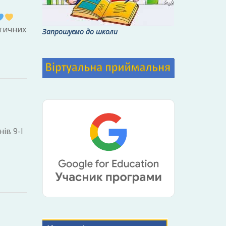
атичних
Запрошуємо до школи
ів 9-І