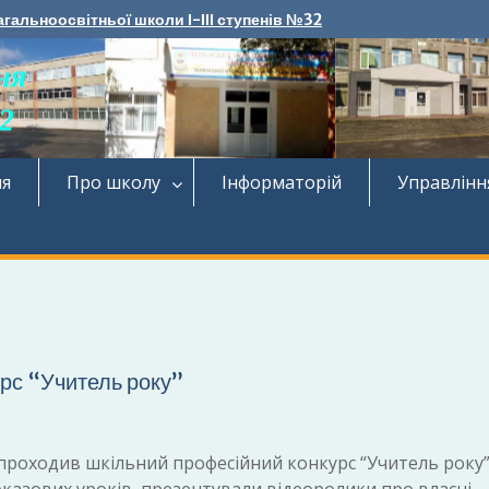
агальноосвітньої школи І-ІІІ ступенів №32
ня
Про школу
Інформаторій
Управлінн
рс “Учитель року”
проходив шкільний професійний конкурс “Учитель року”