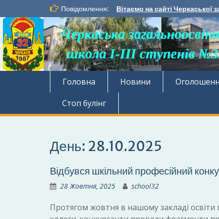
Перейти
Повідомлення:
Вітаємо на сайті Черкаської з
до
вмісту
Головна
Новини
Оголошен
Стоп булінг
День:
28.10.2025
Відбувся шкільний професійний конку
28 Жовтня, 2025
school32
Протягом жовтня в нашому закладі освіти 