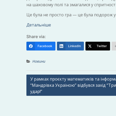
на шаховому полі та змагалися у спритност
Це була не просто гра — це була подорож у с
Детальніше
Share via:
Facebook
LinkedIn
Twitter
Новини
Навігація
У рамках проєкту математиків та інформ
“Мандрівка Україною” відбувся захід “Тр
записів
удар!”