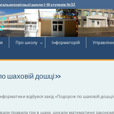
агальноосвітньої школи І-ІІІ ступенів №32
ня
Про школу
Інформаторій
Управлінн
по шаховій дошці»
інформатики відбувся захід «Подорож по шаховій дошці
дували правила гри в шахи, шукали математичні закономі