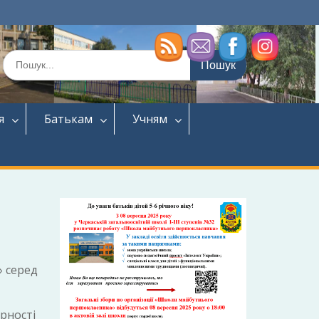
Шукати:
я
Батькам
Учням
» серед
рності