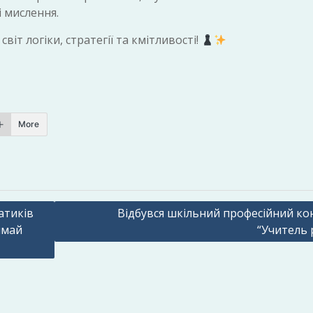
і мислення.
віт логіки, стратегії та кмітливості!
More
атиків
Відбувся шкільний професійний ко
имай
“Учитель 