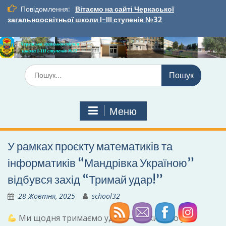
Перейти
Повідомлення:
Вітаємо на сайті Черкаської
до
загальноосвітньої школи І-ІІІ ступенів №32
вмісту
Шукати:
Меню
У рамках проєкту математиків та
інформатиків “Мандрівка Україною”
відбувся захід “Тримай удар!”
28 Жовтня, 2025
school32
Ми щодня тримаємо удар — бо живемо у