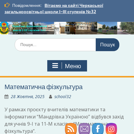
Перейти
Повідомлення:
Вітаємо на сайті Черкаської
до
загальноосвітньої школи І-ІІІ ступенів №32
вмісту
Шукати:
Меню
Математична фізкультура
28 Жовтня, 2025
school32
У рамках проєкту вчителів математики та
інформатики “Мандрівка Україною” відбувся захід
для учнів 9-І та 11-М класів – “Математична
фізкультура”.