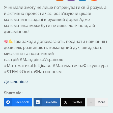
Учні мали змогу не лише потренувати свій розум, а
й активно провести час, розв’язуючи цікаві
математичні задачі в рухливій формі. Адже
математика може бути не лише логічною, а й
динамічною!
Такі заходи допомагають поєднати навчання і
дозвілля, розвивають командний дух, швидкість
мислення та позитивний
настрій!#МандрівкаУкраїною
#МатематикаЦеЦікаво #МатематичнаФізкультура
#STEM #ОсвітаЗНатхненням
Детальніше
Share via:
Facebook
LinkedIn
Twitter
More