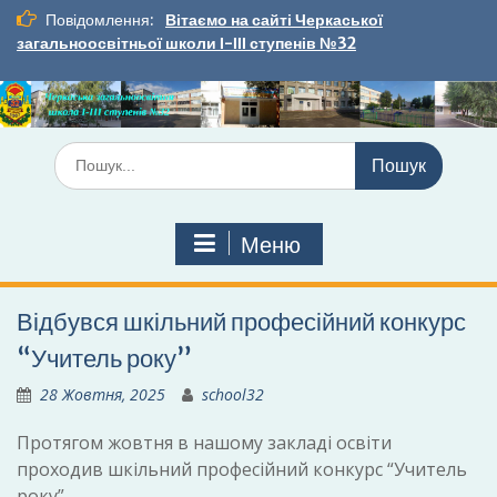
Перейти
Повідомлення:
Вітаємо на сайті Черкаської
до
загальноосвітньої школи І-ІІІ ступенів №32
вмісту
Шукати:
Меню
Відбувся шкільний професійний конкурс
“Учитель року”
28 Жовтня, 2025
school32
Протягом жовтня в нашому закладі освіти
проходив шкільний професійний конкурс “Учитель
року”.