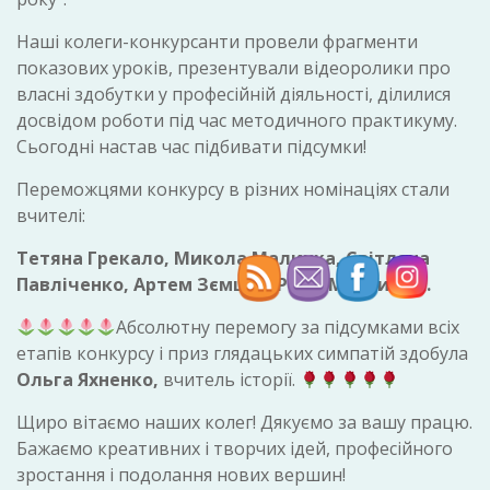
Наші колеги-конкурсанти провели фрагменти
показових уроків, презентували відеоролики про
власні здобутки у професійній діяльності, ділилися
досвідом роботи під час методичного практикуму.
Сьогодні настав час підбивати підсумки!
Переможцями конкурсу в різних номінаціях стали
вчителі:
Тетяна Грекало, Микола Малинка, Світлана
Павліченко, Артем Зємцов, Раїса Мартинюк.
Абсолютну перемогу за підсумками всіх
етапів конкурсу і приз глядацьких симпатій здобула
Ольга Яхненко,
вчитель історії.
Щиро вітаємо наших колег! Дякуємо за вашу працю.
Бажаємо креативних і творчих ідей, професійного
зростання і подолання нових вершин!