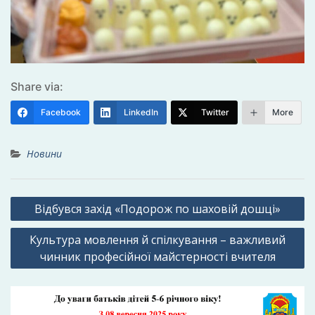
Share via:
Facebook
LinkedIn
Twitter
More
Новини
Навігація
Відбувся захід «Подорож по шаховій дошці»
записів
Культура мовлення й спілкування – важливий
чинник професійної майстерності вчителя