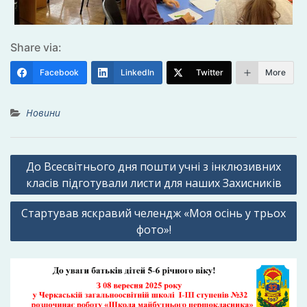
Share via:
Facebook
LinkedIn
Twitter
More
Новини
Навігація
До Всесвітнього дня пошти учні з інклюзивних
записів
класів підготували листи для наших Захисників
Стартував яскравий челендж «Моя осінь у трьох
фото»!