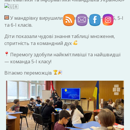
У мандрівку вирушили команди учнів 5-А, 5-Б, 5-І
та 6-І класів.
Діти показали чудові знання таблиці множення,
спритність та командний дух
П
еремогу здобули найкмітливіші та найшвидші
— команда 5-І класу!
Вітаємо переможців