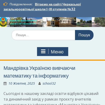
Перейти
Повідомлення:
Вітаємо на сайті Черкаської
до
загальноосвітньої школи І-ІІІ ступенів №32
вмісту
Шукати:
Меню
Мандрівка Україною вивчаючи
математику та інформатику
10 Жовтня, 2025
school32
Сьогодні в нашому закладі освіти відбувся цікавий
та динамічний захід у рамках проєкту вчителів
математики та інформатики «Мандрівка Україною»